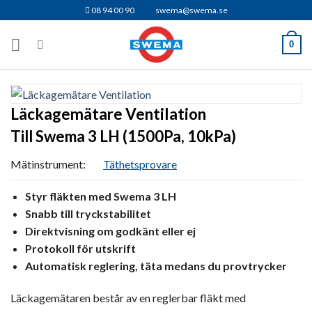
Skip
08 94 00 90
swema@swema.se
to
content
0
Läckagemätare Ventilation
Till Swema 3 LH (1500Pa, 10kPa)
Mätinstrument:
Täthetsprovare
Styr fläkten med Swema 3 LH
Snabb till tryckstabilitet
Direktvisning om godkänt eller ej
Protokoll för utskrift
Automatisk reglering, täta medans du provtrycker
Läckagemätaren består av en reglerbar fläkt med