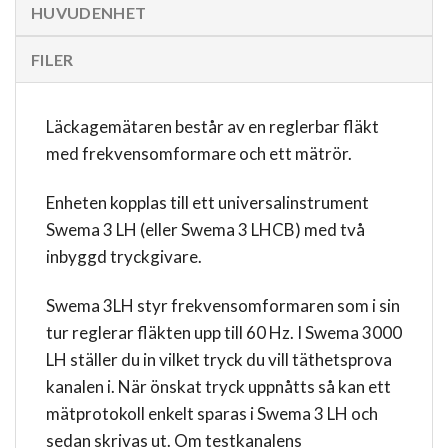
HUVUDENHET
FILER
Läckagemätaren består av en reglerbar fläkt
med frekvensomformare och ett mätrör.
Enheten kopplas till ett universalinstrument
Swema 3 LH (eller Swema 3 LHCB) med två
inbyggd tryckgivare.
Swema 3LH styr frekvensomformaren som i sin
tur reglerar fläkten upp till 60 Hz. I Swema 3000
LH ställer du in vilket tryck du vill täthetsprova
kanalen i. När önskat tryck uppnåtts så kan ett
mätprotokoll enkelt sparas i Swema 3 LH och
sedan skrivas ut. Om testkanalens