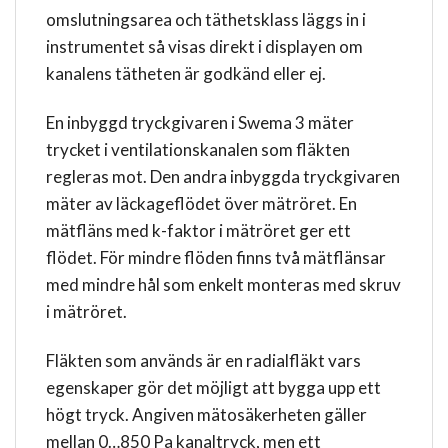
omslutningsarea och täthetsklass läggs in i
instrumentet så visas direkt i displayen om
kanalens tätheten är godkänd eller ej.
En inbyggd tryckgivaren i Swema 3 mäter
trycket i ventilationskanalen som fläkten
regleras mot. Den andra inbyggda tryckgivaren
mäter av läckageflödet över mätröret. En
mätfläns med k-faktor i mätröret ger ett
flödet. För mindre flöden finns två mätflänsar
med mindre hål som enkelt monteras med skruv
i mätröret.
Fläkten som används är en radialfläkt vars
egenskaper gör det möjligt att bygga upp ett
högt tryck. Angiven mätosäkerheten gäller
mellan 0…850 Pa kanaltryck, men ett