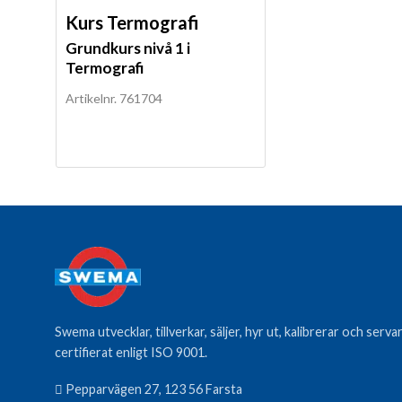
Kurs Termografi
Grundkurs nivå 1 i
Termografi
Artikelnr. 761704
Swema utvecklar, tillverkar, säljer, hyr ut, kalibrerar och ser
certifierat enligt ISO 9001.
Pepparvägen 27, 123 56 Farsta