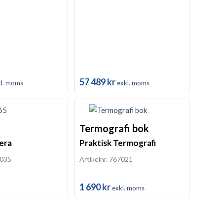
57 489
kr
kl. moms
exkl. moms
Termografi bok
era
Praktisk Termografi
7035
Artikelnr. 767021
1 690
kr
exkl. moms