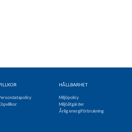
VILLKOR
HÅLLBARHET
ersondatapolicy
Miljöpolicy
öpvillkor
Miljöåtgärder
Årlig energiförbrukning