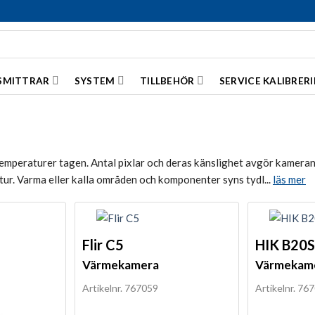
SMITTRAR
SYSTEM
TILLBEHÖR
SERVICE KALIBRER
temperaturer tagen. Antal pixlar och deras känslighet avgör kamer
tur. Varma eller kalla områden och komponenter syns tydl...
läs mer
Flir C5
HIK B20S
Värmekamera
Värmekam
Artikelnr. 767059
Artikelnr. 76