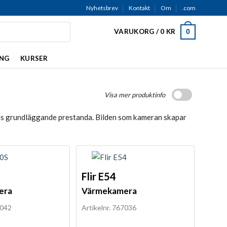
Nyhetsbrev
Kontakt
Om
.com
VARUKORG /
0
KR
0
ING
KURSER
Visa mer produktinfo
ans grundläggande prestanda. Bilden som kameran skapar
Flir E54
era
Värmekamera
7042
Artikelnr. 767036