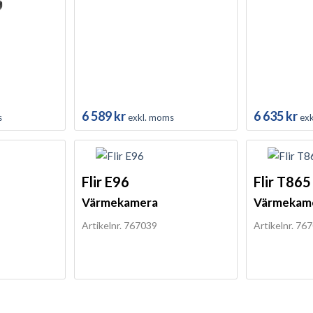
6 589
kr
6 635
kr
s
exkl. moms
ex
Flir E96
Flir T865
Värmekamera
Värmekam
Artikelnr. 767039
Artikelnr. 76