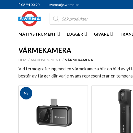
Skip
08 94 00 90
swema@swema.se
to
Products
content
search
MÄTINSTRUMENT
LOGGER
GIVARE
TRAN
VÄRMEKAMERA
HEM
/
MÄTINSTRUMENT
/
VÄRMEKAMERA
Vid termografering med en värmekamera blir en bild av yt
består av färger där varje nyans representerar en tempera
Ny