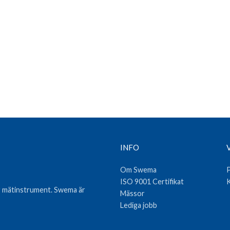
INFO
Om Swema
P
ISO 9001 Certifikat
K
var mätinstrument. Swema är
Mässor
Lediga jobb