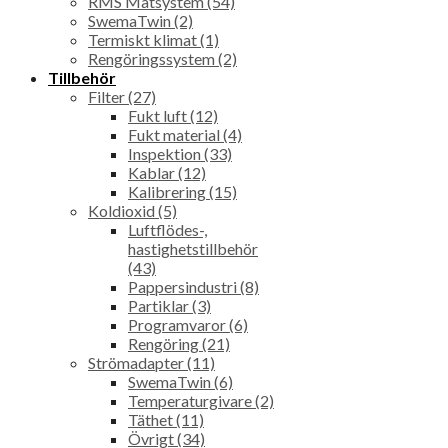
RMS Mätsystem (54)
SwemaTwin (2)
Termiskt klimat (1)
Rengöringssystem (2)
Tillbehör
Filter (27)
Fukt luft (12)
Fukt material (4)
Inspektion (33)
Kablar (12)
Kalibrering (15)
Koldioxid (5)
Luftflödes-,
hastighetstillbehör
(43)
Pappersindustri (8)
Partiklar (3)
Programvaror (6)
Rengöring (21)
Strömadapter (11)
SwemaTwin (6)
Temperaturgivare (2)
Täthet (11)
Övrigt (34)