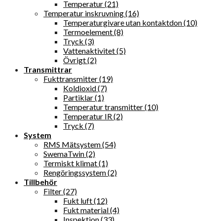
Temperatur (21)
Temperatur inskruvning (16)
Temperaturgivare utan kontaktdon (10)
Termoelement (8)
Tryck (3)
Vattenaktivitet (5)
Övrigt (2)
Transmittrar
Fukttransmitter (19)
Koldioxid (7)
Partiklar (1)
Temperatur transmitter (10)
Temperatur IR (2)
Tryck (7)
System
RMS Mätsystem (54)
SwemaTwin (2)
Termiskt klimat (1)
Rengöringssystem (2)
Tillbehör
Filter (27)
Fukt luft (12)
Fukt material (4)
Inspektion (33)