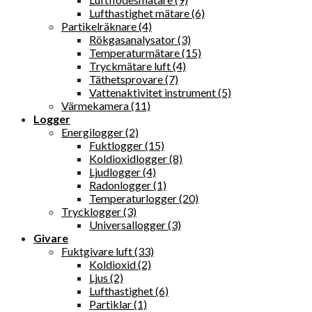
Lufthastighet mätare (6)
Partikelräknare (4)
Rökgasanalysator (3)
Temperaturmätare (15)
Tryckmätare luft (4)
Täthetsprovare (7)
Vattenaktivitet instrument (5)
Värmekamera (11)
Logger
Energilogger (2)
Fuktlogger (15)
Koldioxidlogger (8)
Ljudlogger (4)
Radonlogger (1)
Temperaturlogger (20)
Trycklogger (3)
Universallogger (3)
Givare
Fuktgivare luft (33)
Koldioxid (2)
Ljus (2)
Lufthastighet (6)
Partiklar (1)