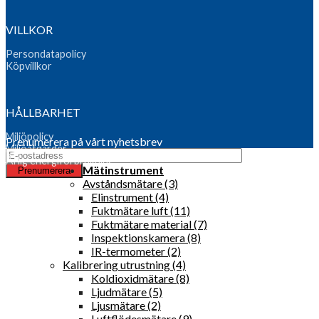
VILLKOR
Persondatapolicy
Köpvillkor
HÅLLBARHET
Miljöpolicy
Prenumerera på vårt nyhetsbrev
Miljöåtgärder
Årlig energiförbrukning
Mätinstrument
Avståndsmätare (3)
Elinstrument (4)
Fuktmätare luft (11)
Fuktmätare material (7)
Inspektionskamera (8)
IR-termometer (2)
Kalibrering utrustning (4)
Koldioxidmätare (8)
Ljudmätare (5)
Ljusmätare (2)
Luftflödesmätare (9)