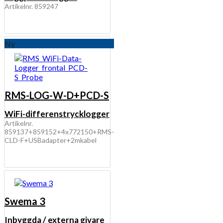
Artikelnr. 859247
Ny
RMS-LOG-W-D+PCD-S
WiFi-differenstrycklogger
Artikelnr.
859137+859152+4x772150+RMS-
CLD-F+USBadapter+2mkabel
Swema 3
Inbyggda / externa givare