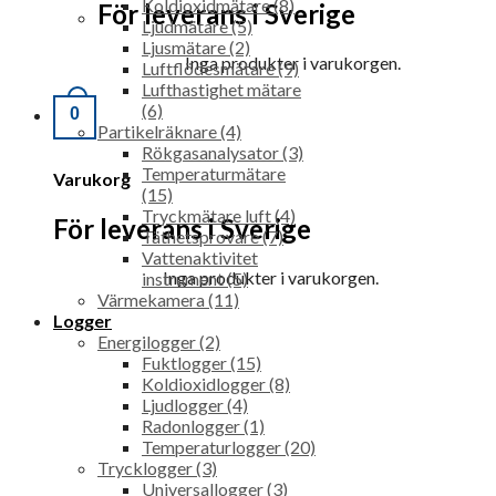
Koldioxidmätare (8)
För leverans i Sverige
Ljudmätare (5)
Ljusmätare (2)
Inga produkter i varukorgen.
Luftflödesmätare (9)
Lufthastighet mätare
(6)
0
Partikelräknare (4)
Rökgasanalysator (3)
Temperaturmätare
Varukorg
(15)
Tryckmätare luft (4)
För leverans i Sverige
Täthetsprovare (7)
Vattenaktivitet
Inga produkter i varukorgen.
instrument (5)
Värmekamera (11)
Logger
Energilogger (2)
Fuktlogger (15)
Koldioxidlogger (8)
Ljudlogger (4)
Radonlogger (1)
Temperaturlogger (20)
Trycklogger (3)
Universallogger (3)