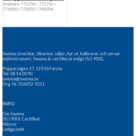
Artikelnr. 771700 / 771730 /
771800 / 771830 / 764206
Swema utvecklar, tillverkar, säljer, hyr ut, kalibrerar och servar
mätinstrument. Swema är certifierat enligt ISO 9001.
Pepparvägen 27, 123 56 Farsta
Tel:
08 94 00 90
swema@swema.se
Org. Nr. 556052-5551
INFO
Om Swema
ISO 9001 Certifikat
Mässor
Lediga jobb