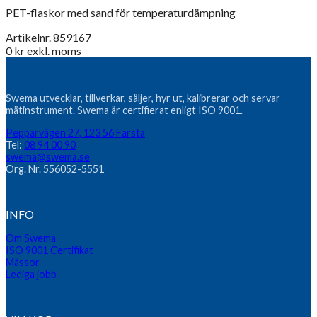
PET-flaskor med sand för temperaturdämpning
Artikelnr. 859167
0
kr
exkl. moms
Swema utvecklar, tillverkar, säljer, hyr ut, kalibrerar och servar
mätinstrument. Swema är certifierat enligt ISO 9001.
Pepparvägen 27, 123 56 Farsta
Tel:
08 94 00 90
swema@swema.se
Org. Nr. 556052-5551
INFO
Om Swema
ISO 9001 Certifikat
Mässor
Lediga jobb