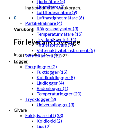
Ljudmätare (5)
Ljusmätare (2)
Inga produkter i varukorgen.
Luftflödesmätare (9)
0
Lufthastighet mätare (6)
Partikelräknare (4)
Rökgasanalysator (3)
Varukorg
Temperaturmätare (15)
Tryckmätare luft (4)
För leverans i Sverige
Täthetsprovare (7)
Vattenaktivitet instrument (5)
Inga produkter i varukorgen.
Värmekamera (11)
Logger
Energilogger (2)
Fuktlogger (15)
Koldioxidlogger (8)
Ljudlogger (4)
Radonlogger (1)
Temperaturlogger (20)
Trycklogger (3)
Universallogger (3)
Givare
Fuktgivare luft (33)
Koldioxid (2)
Ljus (2)