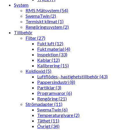
System
RMS Mätsystem (54)
SwemaTwin (2)
Termiskt klimat (1)
Rengöringssystem (2)
Tillbehör
Filter (27)
Fukt luft (12)
Fukt material (4)
Inspektion (33)
Kablar (12)
Kalibrering (15)
Koldioxid (5)
Luftflödes-, hastighetstillbehör (43)
Pappersindustri (8)
Partiklar (3)
Programvaror (6)
Rengöring (21)
Strömadapter (11)
SwemaTwin (6)
Temperaturgivare (2)
Täthet (11)
Övrigt (34)