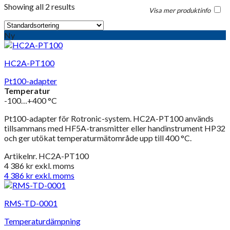
Showing all 2 results
Visa mer produktinfo
Ny
HC2A-PT100
Pt100-adapter
Temperatur
-100…+400 °C
Pt100-adapter för Rotronic-system. HC2A-PT100 används
tillsammans med HF5A-transmitter eller handinstrument HP32
och ger utökat temperaturmätområde upp till 400 °C.
Artikelnr. HC2A-PT100
4 386
kr
exkl. moms
4 386
kr
exkl. moms
RMS-TD-0001
Temperaturdämpning