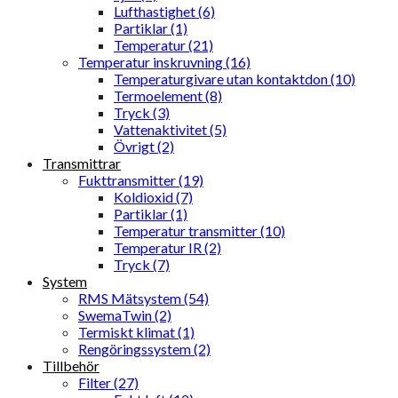
Lufthastighet (6)
Partiklar (1)
Temperatur (21)
Temperatur inskruvning (16)
Temperaturgivare utan kontaktdon (10)
Termoelement (8)
Tryck (3)
Vattenaktivitet (5)
Övrigt (2)
Transmittrar
Fukttransmitter (19)
Koldioxid (7)
Partiklar (1)
Temperatur transmitter (10)
Temperatur IR (2)
Tryck (7)
System
RMS Mätsystem (54)
SwemaTwin (2)
Termiskt klimat (1)
Rengöringssystem (2)
Tillbehör
Filter (27)