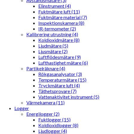
Avståndsmätare (3)
Elinstrument (4)
Fuktmätare luft (11)
Fuktmätare material (7)
Inspektionskamera (8)
IR-termometer (2)
Kalibrering utrustning (4)
Koldioxidmätare (8)
Ljudmätare (5)
Ljusmätare (2)
Luftflödesmätare (9)
Lufthastighet mätare (6)
Partikelräknare (4)
Rökgasanalysator (3)
Temperaturmätare (15)
Tryckmätare luft (4)
Täthetsprovare (7)
Vattenaktivitet instrument (5)
Värmekamera (11)
Logger
Energilogger (2)
Fuktlogger (15)
Koldioxidlogger (8)
Ljudlogger (4)