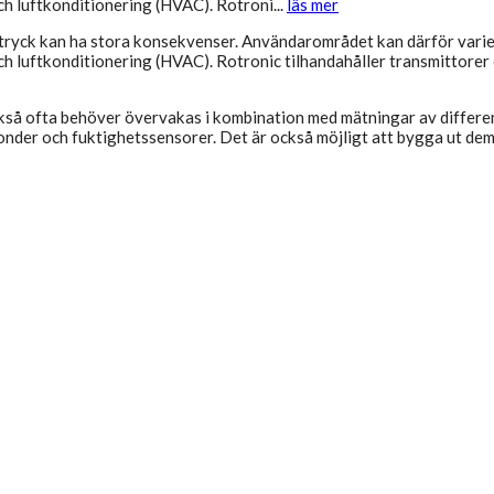
h luftkonditionering (HVAC). Rotroni...
läs mer
tryck kan ha stora konsekvenser. Användarområdet kan därför variera
 luftkonditionering (HVAC). Rotronic tilhandahåller transmittorer o
så ofta behöver övervakas i kombination med mätningar av differen
nder och fuktighetssensorer. Det är också möjligt att bygga ut dem m