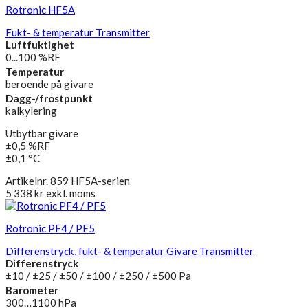
Rotronic HF5A
Fukt- & temperatur Transmitter
Luftfuktighet
0...100 %RF
Temperatur
beroende på givare
Dagg-/frostpunkt
kalkylering
Utbytbar givare
±0,5 %RF
±0,1 °C
Artikelnr. 859 HF5A-serien
5 338
kr
exkl. moms
Rotronic PF4 / PF5
Differenstryck, fukt- & temperatur Givare Transmitter
Differenstryck
±10 / ±25 / ±50 / ±100 / ±250 / ±500 Pa
Barometer
300…1100 hPa