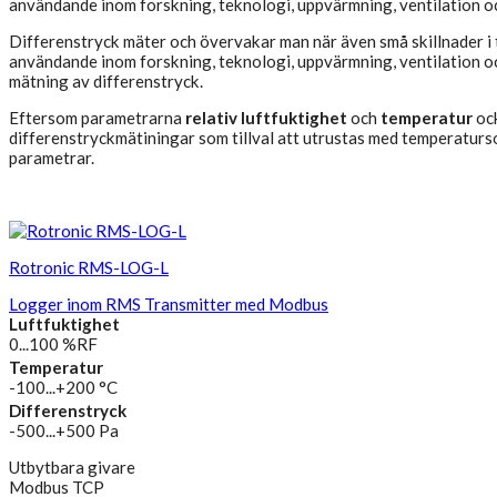
användande inom forskning, teknologi, uppvärmning, ventilation oc
Differenstryck mäter och övervakar man när även små skillnader i 
användande inom forskning, teknologi, uppvärmning, ventilation och
mätning av differenstryck.
Eftersom parametrarna
relativ luftfuktighet
och
temperatur
ock
differenstryckmätiningar som tillval att utrustas med temperaturso
parametrar.
Rotronic RMS-LOG-L
Logger inom RMS Transmitter med Modbus
Luftfuktighet
0...100 %RF
Temperatur
-100...+200 °C
Differenstryck
-500...+500 Pa
Utbytbara givare
Modbus TCP