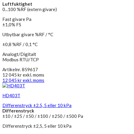
Luftfuktighet
0...100 %RF (extern givare)
Fast givare Pa
±1,0% FS
Utbytbar givare %RF / °C
±0,8 %RF / 0,1 °C
Analogt/Digitalt
Modbus RTU/TCP
Artikelnr. 859617
12 045
kr
exkl. moms
12 045
kr
exkl. moms
HD403T
Differenstryck ±2.5, 5 eller 10 kPa
Differenstryck
±10 / ±25 / ±50 / ±100 / ±250 / ±500 Pa
Differenstryck ±2,5, 5 eller 10 kPa