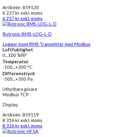
Artikelnr. 859120
6 237
kr
exkl. moms
6 237
kr
exkl. moms
Rotronic RMS-LOG-L-D
Logger inom RMS Transmitter med Modbus
Luftfuktighet
0...100 %RF
Temperatur
-100...+200 °C
Differenstryck
-500...+500 Pa
Utbytbara givare
Modbus TCP
Display
Artikelnr. 859119
8 316
kr
exkl. moms
8 316
kr
exkl. moms