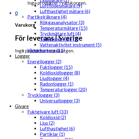
Ljusmätare (2)
Inga produkter i varukorgen.
Luftflödesmätare (9)
Lufthastighet mätare (6)
0
Partikelräknare (4)
Rökgasanalysator (3)
Varukorg
Temperaturmätare (15)
Tryckmätare luft (4)
För leverans i Sverige
Täthetsprovare (7)
Vattenaktivitet instrument (5)
Värmekamera (11)
Inga produkter i varukorgen.
Logger
Energilogger (2)
Fuktlogger (15)
Koldioxidlogger (8)
Ljudlogger (4)
Radonlogger (1)
Temperaturlogger (20)
Trycklogger (3)
Universallogger (3)
Givare
Fuktgivare luft (33)
Koldioxid (2)
Ljus (2)
Lufthastighet (6)
Partiklar (1)