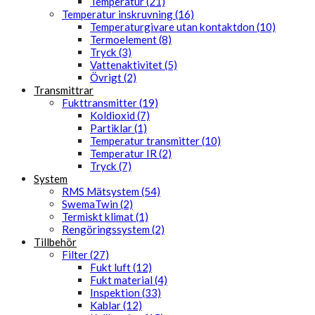
Temperatur (21)
Temperatur inskruvning (16)
Temperaturgivare utan kontaktdon (10)
Termoelement (8)
Tryck (3)
Vattenaktivitet (5)
Övrigt (2)
Transmittrar
Fukttransmitter (19)
Koldioxid (7)
Partiklar (1)
Temperatur transmitter (10)
Temperatur IR (2)
Tryck (7)
System
RMS Mätsystem (54)
SwemaTwin (2)
Termiskt klimat (1)
Rengöringssystem (2)
Tillbehör
Filter (27)
Fukt luft (12)
Fukt material (4)
Inspektion (33)
Kablar (12)