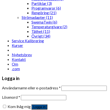
Partiklar (3)
Programvaror (6)
Rengöring (21)
Strömadapter (11)
SwemaTwin (6)
Temperaturgivare (2)
Täthet (11)
Övrigt (34)
Service Kalibrering
Kurser
Nyhetsbrev
Kontakt
Om
.com
Logga in
Användarnamn eller e-postadress
*
Lösenord
*
Kom ihåg mig
Logga in