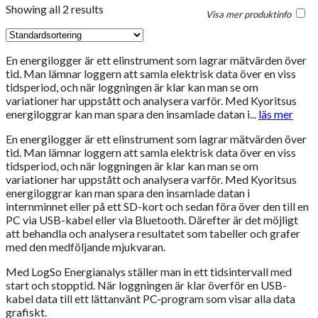
Showing all 2 results
Visa mer produktinfo
En energilogger är ett elinstrument som lagrar mätvärden över
tid. Man lämnar loggern att samla elektrisk data över en viss
tidsperiod, och när loggningen är klar kan man se om
variationer har uppstått och analysera varför. Med Kyoritsus
energiloggrar kan man spara den insamlade datan i...
läs mer
En energilogger är ett elinstrument som lagrar mätvärden över
tid. Man lämnar loggern att samla elektrisk data över en viss
tidsperiod, och när loggningen är klar kan man se om
variationer har uppstått och analysera varför. Med Kyoritsus
energiloggrar kan man spara den insamlade datan i
internminnet eller på ett SD-kort och sedan föra över den till en
PC via USB-kabel eller via Bluetooth. Därefter är det möjligt
att behandla och analysera resultatet som tabeller och grafer
med den medföljande mjukvaran.
Med LogSo Energianalys ställer man in ett tidsintervall med
start och stopptid. När loggningen är klar överför en USB-
kabel data till ett lättanvänt PC-program som visar alla data
grafiskt.