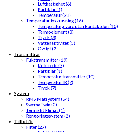
Lufthastighet (6)
Partiklar (1)
Temperatur (21)
Temperatur inskruvning (16)
Temperaturgivare utan kontaktdon (10)
Termoelement (8)
Tryck (3)
Vattenaktivitet (5)
Övrigt (2)
Transmittrar
Fukttransmitter (19)
Koldioxid (7)
Partiklar (1)
Temperatur transmitter (10)
Temperatur IR (2)
Tryck (7)
System
RMS Mätsystem (54)
SwemaTwin (2)
Termiskt klimat (1)
Rengöringssystem (2)
Tillbehör
Filter (27)