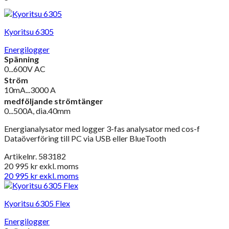
Kyoritsu 6305
Energilogger
Spänning
0...600V AC
Ström
10mA...3000 A
medföljande strömtänger
0...500A, dia.40mm
Energianalysator med logger 3-fas analysator med cos-f
Dataöverföring till PC via USB eller BlueTooth
Artikelnr. 583182
20 995
kr
exkl. moms
20 995
kr
exkl. moms
Kyoritsu 6305 Flex
Energilogger