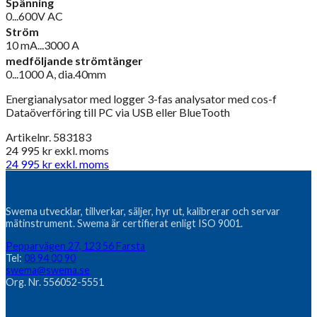
Spänning
0...600V AC
Ström
10 mA...3000 A
medföljande strömtänger
0...1000 A, dia.40mm
Energianalysator med logger 3-fas analysator med cos-f
Dataöverföring till PC via USB eller BlueTooth
Artikelnr. 583183
24 995
kr
exkl. moms
24 995
kr
exkl. moms
Swema utvecklar, tillverkar, säljer, hyr ut, kalibrerar och servar
mätinstrument. Swema är certifierat enligt ISO 9001.
Pepparvägen 27, 123 56 Farsta
Tel:
08 94 00 90
swema@swema.se
Org. Nr. 556052-5551