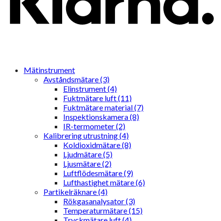
Mätinstrument
Avståndsmätare (3)
Elinstrument (4)
Fuktmätare luft (11)
Fuktmätare material (7)
Inspektionskamera (8)
IR-termometer (2)
Kalibrering utrustning (4)
Koldioxidmätare (8)
Ljudmätare (5)
Ljusmätare (2)
Luftflödesmätare (9)
Lufthastighet mätare (6)
Partikelräknare (4)
Rökgasanalysator (3)
Temperaturmätare (15)
Tryckmätare luft (4)