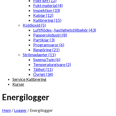
Fukt luft (12)
Fukt material (4)
Inspektion (33)
Kablar (12)
Kalibrering (15)
Koldioxid (5)
Luftflödes-, hastighetstillbehör (43)
Pappersindustri (8)
Partiklar (3)
Programvaror (6)
Rengöring (21)
Strömadapter (11)
SwemaTwin (6)
Temperaturgivare (2)
Täthet (11)
Övrigt (34)
Service Kalibrering
Kurser
Energilogger
Hem
/
Logger
/
Energilogger