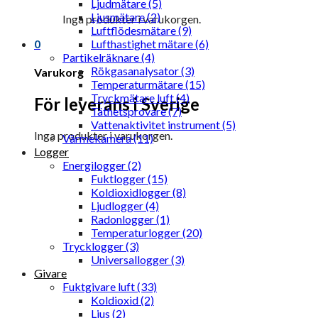
Ljudmätare (5)
Ljusmätare (2)
Inga produkter i varukorgen.
Luftflödesmätare (9)
0
Lufthastighet mätare (6)
Partikelräknare (4)
Rökgasanalysator (3)
Varukorg
Temperaturmätare (15)
Tryckmätare luft (4)
För leverans i Sverige
Täthetsprovare (7)
Vattenaktivitet instrument (5)
Inga produkter i varukorgen.
Värmekamera (11)
Logger
Energilogger (2)
Fuktlogger (15)
Koldioxidlogger (8)
Ljudlogger (4)
Radonlogger (1)
Temperaturlogger (20)
Trycklogger (3)
Universallogger (3)
Givare
Fuktgivare luft (33)
Koldioxid (2)
Ljus (2)