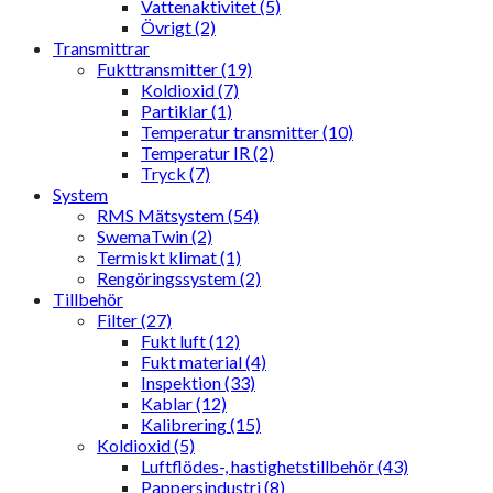
Vattenaktivitet (5)
Övrigt (2)
Transmittrar
Fukttransmitter (19)
Koldioxid (7)
Partiklar (1)
Temperatur transmitter (10)
Temperatur IR (2)
Tryck (7)
System
RMS Mätsystem (54)
SwemaTwin (2)
Termiskt klimat (1)
Rengöringssystem (2)
Tillbehör
Filter (27)
Fukt luft (12)
Fukt material (4)
Inspektion (33)
Kablar (12)
Kalibrering (15)
Koldioxid (5)
Luftflödes-, hastighetstillbehör (43)
Pappersindustri (8)