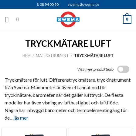
Skip
08 94 00 90
swema@swema.se
to
content
0
TRYCKMÄTARE LUFT
HEM
/
MÄTINSTRUMENT
/
TRYCKMÄTARE LUFT
Visa mer produktinfo
Tryckmätare för luft. Differenstryckmätare, tryckinstrument
från Swema. Manometer är även ett annat ord för
tryckmätare, barometer när det gäller lufttryck. De flesta
modeller har även visning av lufthastighet och luftflöde.
Några har inbyggd barometer och termoelementingång för
de...
läs mer