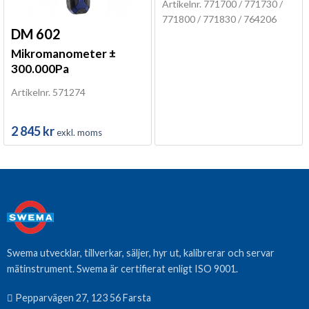
Artikelnr. 771700 / 771730 /
771800 / 771830 / 764206
DM 602
Mikromanometer ±
300.000Pa
Artikelnr. 571274
2 845
kr
exkl. moms
Swema utvecklar, tillverkar, säljer, hyr ut, kalibrerar och servar
mätinstrument. Swema är certifierat enligt ISO 9001.
Pepparvägen 27, 123 56 Farsta