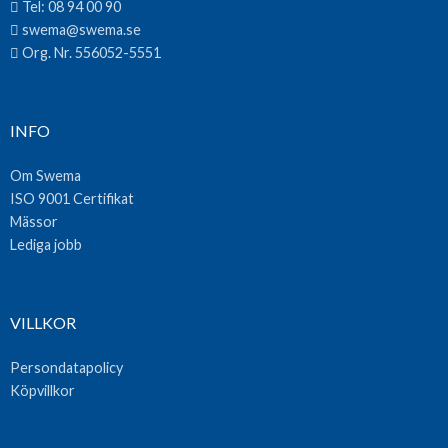
Tel:
08 94 00 90
swema@swema.se
Org. Nr. 556052-5551
INFO
Om Swema
ISO 9001 Certifikat
Mässor
Lediga jobb
VILLKOR
Persondatapolicy
Köpvillkor