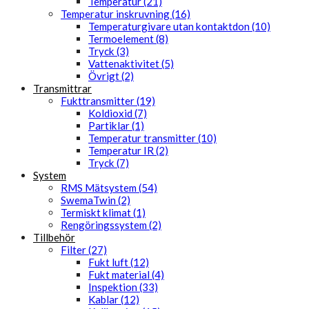
Temperatur (21)
Temperatur inskruvning (16)
Temperaturgivare utan kontaktdon (10)
Termoelement (8)
Tryck (3)
Vattenaktivitet (5)
Övrigt (2)
Transmittrar
Fukttransmitter (19)
Koldioxid (7)
Partiklar (1)
Temperatur transmitter (10)
Temperatur IR (2)
Tryck (7)
System
RMS Mätsystem (54)
SwemaTwin (2)
Termiskt klimat (1)
Rengöringssystem (2)
Tillbehör
Filter (27)
Fukt luft (12)
Fukt material (4)
Inspektion (33)
Kablar (12)