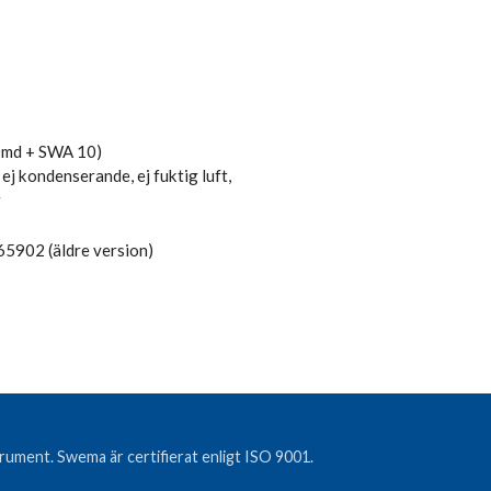
0md + SWA 10)
 kondenserande, ej fuktig luft,
r
65902 (äldre version)
strument. Swema är certifierat enligt ISO 9001.