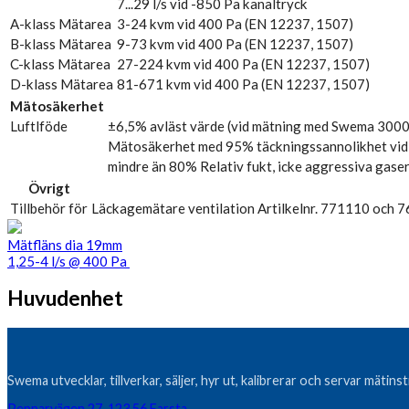
7...29 l/s vid -850 Pa kanaltryck
A-klass Mätarea
3-24 kvm vid 400 Pa (EN 12237, 1507)
B-klass Mätarea
9-73 kvm vid 400 Pa (EN 12237, 1507)
C-klass Mätarea
27-224 kvm vid 400 Pa (EN 12237, 1507)
D-klass Mätarea
81-671 kvm vid 400 Pa (EN 12237, 1507)
Mätosäkerhet
Luftlföde
±6,5% avläst värde (vid mätning med Swema 300
Mätosäkerhet med 95% täckningssannolikhet vid ej
mindre än 80% Relativ fukt, icke aggressiva gase
Övrigt
Tillbehör för
Läckagemätare ventilation Artilkelnr. 771110 och 7
Mätfläns dia 19mm
1,25-4 l/s @ 400 Pa
Huvudenhet
Swema utvecklar, tillverkar, säljer, hyr ut, kalibrerar och servar mätin
Pepparvägen 27, 123 56 Farsta