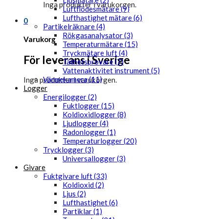
Ljusmätare (2)
Inga produkter i varukorgen.
Luftflödesmätare (9)
Lufthastighet mätare (6)
0
Partikelräknare (4)
Rökgasanalysator (3)
Varukorg
Temperaturmätare (15)
Tryckmätare luft (4)
För leverans i Sverige
Täthetsprovare (7)
Vattenaktivitet instrument (5)
Värmekamera (11)
Inga produkter i varukorgen.
Logger
Energilogger (2)
Fuktlogger (15)
Koldioxidlogger (8)
Ljudlogger (4)
Radonlogger (1)
Temperaturlogger (20)
Trycklogger (3)
Universallogger (3)
Givare
Fuktgivare luft (33)
Koldioxid (2)
Ljus (2)
Lufthastighet (6)
Partiklar (1)