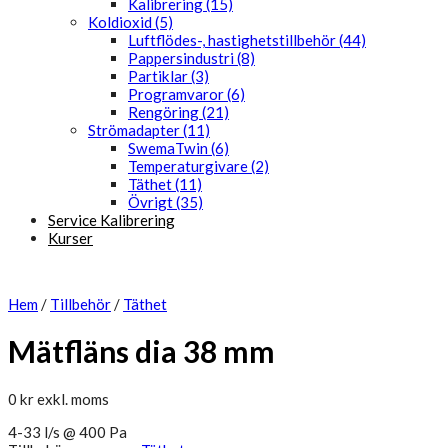
Kalibrering (15)
Koldioxid (5)
Luftflödes-, hastighetstillbehör (44)
Pappersindustri (8)
Partiklar (3)
Programvaror (6)
Rengöring (21)
Strömadapter (11)
SwemaTwin (6)
Temperaturgivare (2)
Täthet (11)
Övrigt (35)
Service Kalibrering
Kurser
Hem
/
Tillbehör
/
Täthet
Mätfläns dia 38 mm
0
kr
exkl. moms
4-33 l/s @ 400 Pa