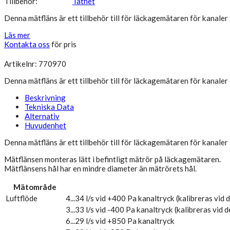
Tillbehör:
Täthet
Denna mätfläns är ett tillbehör till för läckagemätaren för kanale
Läs mer
Kontakta oss
för pris
Artikelnr: 770970
Denna mätfläns är ett tillbehör till för läckagemätaren för kanale
Beskrivning
Tekniska Data
Alternativ
Huvudenhet
Denna mätfläns är ett tillbehör till för läckagemätaren för kanale
Mätflänsen monteras lätt i befintligt mätrör på läckagemätaren.
Mätflänsens hål har en mindre diameter än mätrörets hål.
Mätområde
Luftflöde
4...34 l/s vid +400 Pa kanaltryck (kalibreras vid 
3...33 l/s vid -400 Pa kanaltryck (kalibreras vid d
6...29 l/s vid +850 Pa kanaltryck