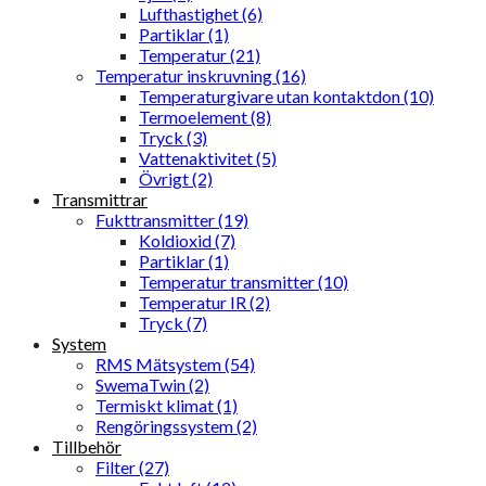
Lufthastighet (6)
Partiklar (1)
Temperatur (21)
Temperatur inskruvning (16)
Temperaturgivare utan kontaktdon (10)
Termoelement (8)
Tryck (3)
Vattenaktivitet (5)
Övrigt (2)
Transmittrar
Fukttransmitter (19)
Koldioxid (7)
Partiklar (1)
Temperatur transmitter (10)
Temperatur IR (2)
Tryck (7)
System
RMS Mätsystem (54)
SwemaTwin (2)
Termiskt klimat (1)
Rengöringssystem (2)
Tillbehör
Filter (27)