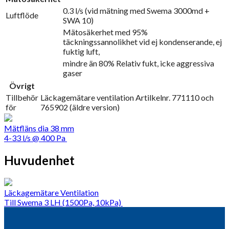
0.3 l/s (vid mätning med Swema 3000md +
Luftflöde
SWA 10)
Mätosäkerhet med 95%
täckningssannolikhet vid ej kondenserande, ej
fuktig luft,
mindre än 80% Relativ fukt, icke aggressiva
gaser
Övrigt
Tillbehör
Läckagemätare ventilation Artilkelnr. 771110 och
för
765902 (äldre version)
Mätfläns dia 38 mm
4-33 l/s @ 400 Pa
Huvudenhet
Läckagemätare Ventilation
Till Swema 3 LH (1500Pa, 10kPa)