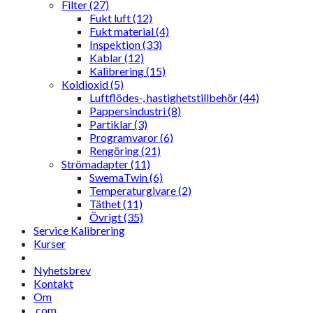
Filter (27)
Fukt luft (12)
Fukt material (4)
Inspektion (33)
Kablar (12)
Kalibrering (15)
Koldioxid (5)
Luftflödes-, hastighetstillbehör (44)
Pappersindustri (8)
Partiklar (3)
Programvaror (6)
Rengöring (21)
Strömadapter (11)
SwemaTwin (6)
Temperaturgivare (2)
Täthet (11)
Övrigt (35)
Service Kalibrering
Kurser
Nyhetsbrev
Kontakt
Om
.com