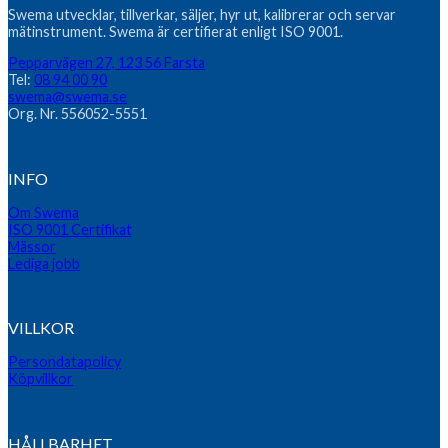
Swema utvecklar, tillverkar, säljer, hyr ut, kalibrerar och servar
mätinstrument. Swema är certifierat enligt ISO 9001.
Pepparvägen 27, 123 56 Farsta
Tel:
08 94 00 90
swema@swema.se
Org. Nr. 556052-5551
INFO
Om Swema
ISO 9001 Certifikat
Mässor
Lediga jobb
VILLKOR
Persondatapolicy
Köpvillkor
HÅLLBARHET