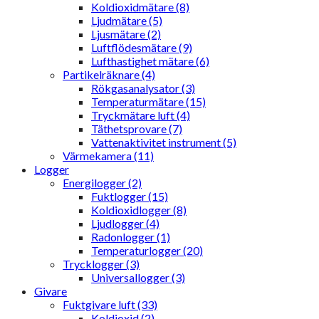
Koldioxidmätare (8)
Ljudmätare (5)
Ljusmätare (2)
Luftflödesmätare (9)
Lufthastighet mätare (6)
Partikelräknare (4)
Rökgasanalysator (3)
Temperaturmätare (15)
Tryckmätare luft (4)
Täthetsprovare (7)
Vattenaktivitet instrument (5)
Värmekamera (11)
Logger
Energilogger (2)
Fuktlogger (15)
Koldioxidlogger (8)
Ljudlogger (4)
Radonlogger (1)
Temperaturlogger (20)
Trycklogger (3)
Universallogger (3)
Givare
Fuktgivare luft (33)
Koldioxid (2)