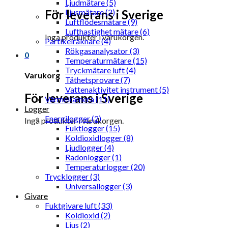
Ljudmätare (5)
För leverans i Sverige
Ljusmätare (2)
Luftflödesmätare (9)
Lufthastighet mätare (6)
Inga produkter i varukorgen.
Partikelräknare (4)
Rökgasanalysator (3)
0
Temperaturmätare (15)
Tryckmätare luft (4)
Varukorg
Täthetsprovare (7)
Vattenaktivitet instrument (5)
För leverans i Sverige
Värmekamera (11)
Logger
Energilogger (2)
Inga produkter i varukorgen.
Fuktlogger (15)
Koldioxidlogger (8)
Ljudlogger (4)
Radonlogger (1)
Temperaturlogger (20)
Trycklogger (3)
Universallogger (3)
Givare
Fuktgivare luft (33)
Koldioxid (2)
Ljus (2)