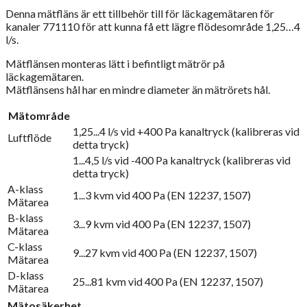
Denna mätfläns är ett tillbehör till för läckagemätaren för
kanaler 771110 för att kunna få ett lägre flödesområde 1,25…4
l/s.
Mätflänsen monteras lätt i befintligt mätrör på
läckagemätaren.
Mätflänsens hål har en mindre diameter än mätrörets hål.
Mätområde
1,25...4 l/s vid +400 Pa kanaltryck (kalibreras vid
Luftflöde
detta tryck)
1...4,5 l/s vid -400 Pa kanaltryck (kalibreras vid
detta tryck)
A-klass
1...3 kvm vid 400 Pa (EN 12237, 1507)
Mätarea
B-klass
3...9 kvm vid 400 Pa (EN 12237, 1507)
Mätarea
C-klass
9...27 kvm vid 400 Pa (EN 12237, 1507)
Mätarea
D-klass
25...81 kvm vid 400 Pa (EN 12237, 1507)
Mätarea
Mätosäkerhet