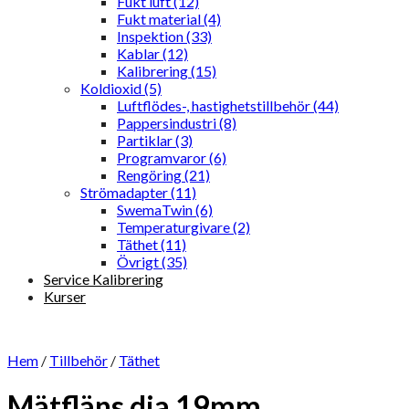
Fukt luft (12)
Fukt material (4)
Inspektion (33)
Kablar (12)
Kalibrering (15)
Koldioxid (5)
Luftflödes-, hastighetstillbehör (44)
Pappersindustri (8)
Partiklar (3)
Programvaror (6)
Rengöring (21)
Strömadapter (11)
SwemaTwin (6)
Temperaturgivare (2)
Täthet (11)
Övrigt (35)
Service Kalibrering
Kurser
Hem
/
Tillbehör
/
Täthet
Mätfläns dia 19mm