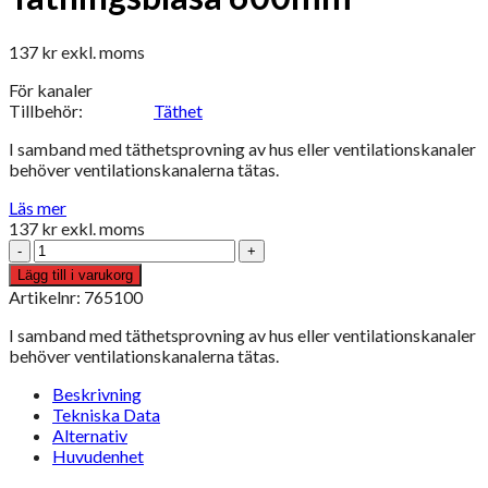
137
kr
exkl. moms
För kanaler
Tillbehör:
Täthet
I samband med täthetsprovning av hus eller ventilationskanaler
behöver ventilationskanalerna tätas.
Läs mer
137
kr
exkl. moms
Tätningsblåsa
600mm
Lägg till i varukorg
mängd
Artikelnr: 765100
I samband med täthetsprovning av hus eller ventilationskanaler
behöver ventilationskanalerna tätas.
Beskrivning
Tekniska Data
Alternativ
Huvudenhet