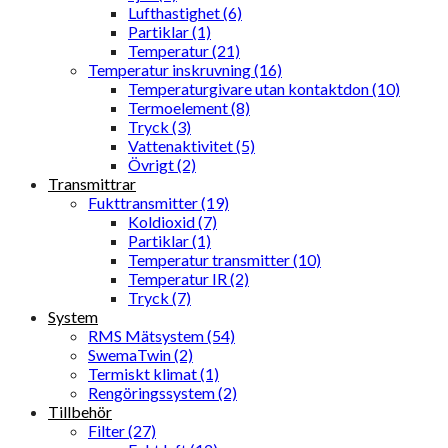
Lufthastighet (6)
Partiklar (1)
Temperatur (21)
Temperatur inskruvning (16)
Temperaturgivare utan kontaktdon (10)
Termoelement (8)
Tryck (3)
Vattenaktivitet (5)
Övrigt (2)
Transmittrar
Fukttransmitter (19)
Koldioxid (7)
Partiklar (1)
Temperatur transmitter (10)
Temperatur IR (2)
Tryck (7)
System
RMS Mätsystem (54)
SwemaTwin (2)
Termiskt klimat (1)
Rengöringssystem (2)
Tillbehör
Filter (27)