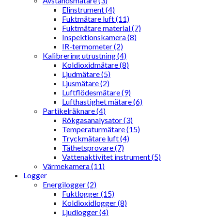
Avståndsmätare (3)
Elinstrument (4)
Fuktmätare luft (11)
Fuktmätare material (7)
Inspektionskamera (8)
IR-termometer (2)
Kalibrering utrustning (4)
Koldioxidmätare (8)
Ljudmätare (5)
Ljusmätare (2)
Luftflödesmätare (9)
Lufthastighet mätare (6)
Partikelräknare (4)
Rökgasanalysator (3)
Temperaturmätare (15)
Tryckmätare luft (4)
Täthetsprovare (7)
Vattenaktivitet instrument (5)
Värmekamera (11)
Logger
Energilogger (2)
Fuktlogger (15)
Koldioxidlogger (8)
Ljudlogger (4)