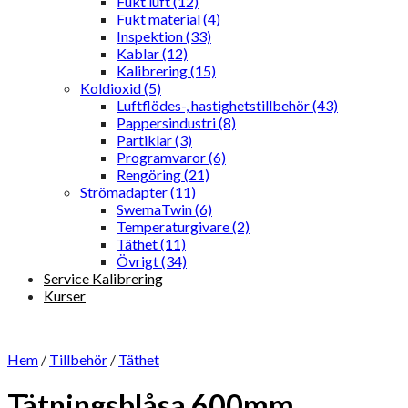
Fukt luft (12)
Fukt material (4)
Inspektion (33)
Kablar (12)
Kalibrering (15)
Koldioxid (5)
Luftflödes-, hastighetstillbehör (43)
Pappersindustri (8)
Partiklar (3)
Programvaror (6)
Rengöring (21)
Strömadapter (11)
SwemaTwin (6)
Temperaturgivare (2)
Täthet (11)
Övrigt (34)
Service Kalibrering
Kurser
Hem
/
Tillbehör
/
Täthet
Tätningsblåsa 600mm