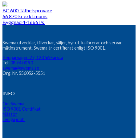
BC 600 Täthetsprovare
66 870
kr
exkl. moms
Byggnad 4-1666 l/s
Swema utvecklar, tillverkar, säljer, hyr ut, kalibrerar och servar
mätinstrument. Swema är certifierat enligt ISO 9001.
Pepparvägen 27, 123 56 Farsta
Tel:
08 94 00 90
swema@swema.se
Org. Nr. 556052-5551
INFO
Om Swema
ISO 9001 Certifikat
Mässor
Lediga jobb