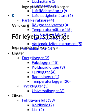
Ljudmätare (5)
Ljusmätare (2)
Inga produkter i varukorgen.
Luftflödesmätare (9)
0
Lufthastighet mätare (6)
Partikelräknare (4)
Rökgasanalysator (3)
Varukorg
Temperaturmätare (15)
Tryckmätare luft (4)
För leverans i Sverige
Täthetsprovare (7)
Vattenaktivitet instrument (5)
Inga produkter i varukorgen.
Värmekamera (11)
Logger
Energilogger (2)
Fuktlogger (15)
Koldioxidlogger (8)
Ljudlogger (4)
Radonlogger (1)
Temperaturlogger (20)
Trycklogger (3)
Universallogger (3)
Givare
Fuktgivare luft (33)
Koldioxid (2)
Ljus (2)