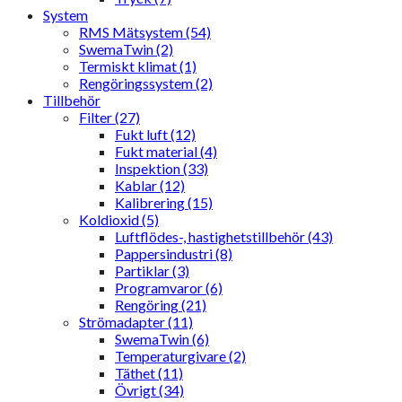
System
RMS Mätsystem (54)
SwemaTwin (2)
Termiskt klimat (1)
Rengöringssystem (2)
Tillbehör
Filter (27)
Fukt luft (12)
Fukt material (4)
Inspektion (33)
Kablar (12)
Kalibrering (15)
Koldioxid (5)
Luftflödes-, hastighetstillbehör (43)
Pappersindustri (8)
Partiklar (3)
Programvaror (6)
Rengöring (21)
Strömadapter (11)
SwemaTwin (6)
Temperaturgivare (2)
Täthet (11)
Övrigt (34)