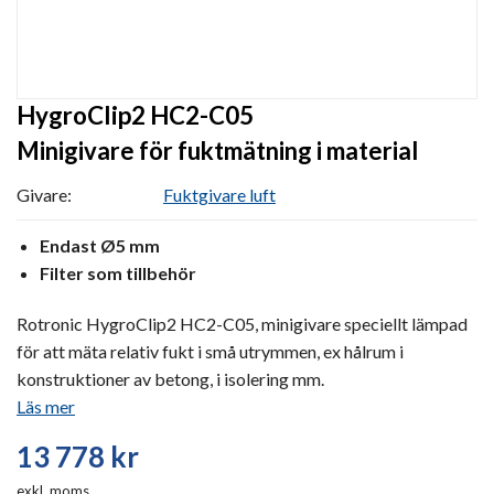
HygroClip2 HC2-C05
Minigivare för fuktmätning i material
Givare:
Fuktgivare luft
Endast Ø5 mm
Filter som tillbehör
Rotronic HygroClip2 HC2-C05, minigivare speciellt lämpad
för att mäta relativ fukt i små utrymmen, ex hålrum i
konstruktioner av betong, i isolering mm.
Läs mer
13 778
kr
exkl. moms