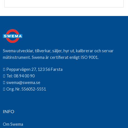
Swema utvecklar, tillverkar, säljer, hyr ut, kalibrerar och servar
mätinstrument. Swema är certifierat enligt ISO 9001.
Pepparvägen 27, 123 56 Farsta
Tel:
08 94 00 90
swema@swema.se
Org. Nr. 556052-5551
INFO
Om Swema