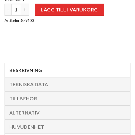
HygroClip2 HC2-C05 mängd
LÄGG TILL I VARUKORG
Artikelnr: 859100
BESKRIVNING
TEKNISKA DATA
TILLBEHÖR
ALTERNATIV
HUVUDENHET