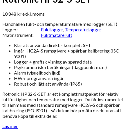
10 848
kr
exkl. moms
Handhållen fukt- och temperaturmätare med logger (SET)
Logger:
Fuktlogger
,
Temperaturlogger
Mätinstrument:
Fuktmätare luft
Klar att använda direkt – komplett SET
Ingår: HC2A-S rumsgivare + spårbar kalibrering (ISO
9001)
Logger + grafisk visning av sparad data
Psykrometriska beräkningar (daggpunkt m.m.)
Alarm (visuellt och ljud)
HW5-programvara ingår
Robust och lätt att använda (IP65)
Rotronic HP32-S-SET är ett komplett mätpaket för relativ
luftfuktighet och temperatur med logger. Du får instrumentet
tillsammans med standard rumsgivare HC2A-S och spårbar
kalibrering (ISO 9001) – så du kan börja mäta direkt utan att
behöva köpa till extra delar.
Läs mer