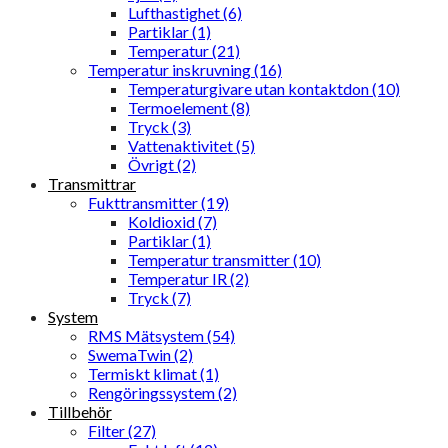
Lufthastighet (6)
Partiklar (1)
Temperatur (21)
Temperatur inskruvning (16)
Temperaturgivare utan kontaktdon (10)
Termoelement (8)
Tryck (3)
Vattenaktivitet (5)
Övrigt (2)
Transmittrar
Fukttransmitter (19)
Koldioxid (7)
Partiklar (1)
Temperatur transmitter (10)
Temperatur IR (2)
Tryck (7)
System
RMS Mätsystem (54)
SwemaTwin (2)
Termiskt klimat (1)
Rengöringssystem (2)
Tillbehör
Filter (27)