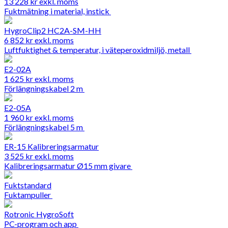
13 228
kr
exkl. moms
Fuktmätning i material, instick
HygroClip2 HC2A-SM-HH
6 852
kr
exkl. moms
Luftfuktighet & temperatur, i väteperoxidmiljö, metall
E2-02A
1 625
kr
exkl. moms
Förlängningskabel 2 m
E2-05A
1 960
kr
exkl. moms
Förlängningskabel 5 m
ER-15 Kalibreringsarmatur
3 525
kr
exkl. moms
Kalibreringsarmatur Ø15 mm givare
Fuktstandard
Fuktampuller
Rotronic HygroSoft
PC-program och app