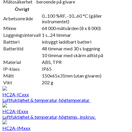
Mätosäkerhet
beroende på givare
Övrigt
0...100 %RF, -10...60 °C (gäller
Arbetsområde
instrumentet)
Minne
64 000 mätvärden (8 x 8 000)
Loggningsintervall
1 s...24 timmar
Battteri
inbyggt laddbart batteri
Batteritid
48 timmar med 30 s loggning
10 timmar med skärm alltid på
Material
ABS, TPR
IP-klass
IP65
Mått
150x65x31mm (utan givaren)
Vikt
202 g
HC2A-ICxxx
Luftfuktighet & temperatur, högtemperatur
HC2A-IExxx
Luftfuktighet & temperatur, högtemp., inskruv.
HC2A-IMxxx