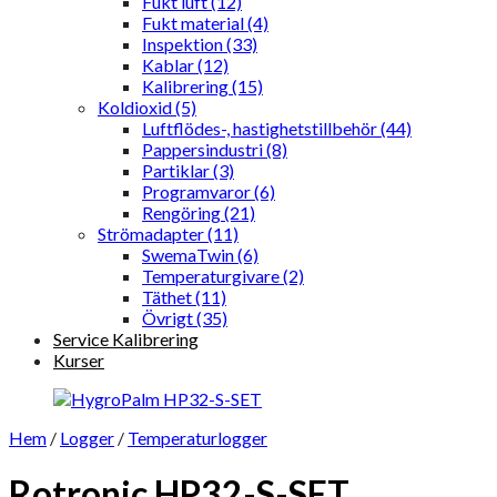
Fukt luft (12)
Fukt material (4)
Inspektion (33)
Kablar (12)
Kalibrering (15)
Koldioxid (5)
Luftflödes-, hastighetstillbehör (44)
Pappersindustri (8)
Partiklar (3)
Programvaror (6)
Rengöring (21)
Strömadapter (11)
SwemaTwin (6)
Temperaturgivare (2)
Täthet (11)
Övrigt (35)
Service Kalibrering
Kurser
Hem
/
Logger
/
Temperaturlogger
Rotronic HP32-S-SET