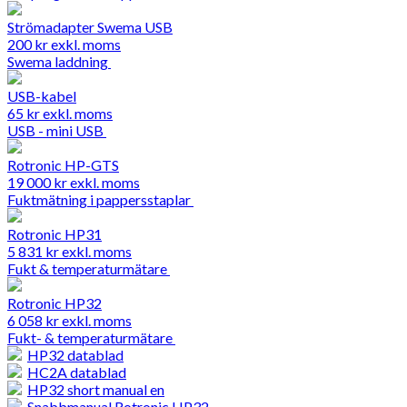
Strömadapter Swema USB
200
kr
exkl. moms
Swema laddning
USB-kabel
65
kr
exkl. moms
USB - mini USB
Rotronic HP-GTS
19 000
kr
exkl. moms
Fuktmätning i pappersstaplar
Rotronic HP31
5 831
kr
exkl. moms
Fukt & temperaturmätare
Rotronic HP32
6 058
kr
exkl. moms
Fukt- & temperaturmätare
HP32 datablad
HC2A datablad
HP32 short manual en
Snabbmanual Rotronic HP32