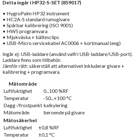
Detta ingår i HP32-S-SET (859017)
• HygroPalm HP32 instrument
• HC2A-S standard rumsgivare
• Spårbar kalibrering (ISO 9001)
• HW5 programvara
• Mjukväska + bältesclips
• USB-Micro servicekabel AC0006 + kortmanual (eng)
Ingår ej: USB-laddare (använd valfri USB-laddare/USB-port).
Laddare finns som tillbehör.
Jämför rätt: säkerställ att alternativet inkluderar givare +
kalibrering + programvara.
Mätområde
Luftfuktighet
0...100 %RF
Temperatur
-50...+100 °C
Dagg-/frostpunkt
kalkylering
Mätområde
beroende på givare
Mätosäkerhet
Luftfuktighet
±0,8 %RF
Temperatur
±0,1 °C