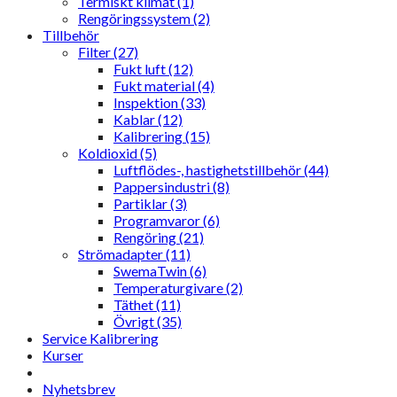
Termiskt klimat (1)
Rengöringssystem (2)
Tillbehör
Filter (27)
Fukt luft (12)
Fukt material (4)
Inspektion (33)
Kablar (12)
Kalibrering (15)
Koldioxid (5)
Luftflödes-, hastighetstillbehör (44)
Pappersindustri (8)
Partiklar (3)
Programvaror (6)
Rengöring (21)
Strömadapter (11)
SwemaTwin (6)
Temperaturgivare (2)
Täthet (11)
Övrigt (35)
Service Kalibrering
Kurser
Nyhetsbrev