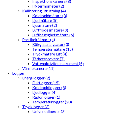
Inspektionskamera (8)
IR-termometer (2)
Kalibrering utrustning (4)
Koldioxidmätare (8)
Ljudmätare (5)
Ljusmätare (2)
Luftflödesmätare (9)
Lufthastighet mätare (6)
Partikelräknare (4)
Rökgasanalysator (3)
Temperaturmätare (15)
Tryckmätare luft (4)
Täthetsprovare (7)
Vattenaktivitet instrument (5)
Värmekamera (11)
Logger
Energilogger (2)
Fuktlogger (15)
Koldioxidlogger (8)
Ljudlogger (4)
Radonlogger (1)
Temperaturlogger (20)
Trycklogger (3)
Universallogger (3)