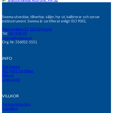
Swema utvecklar, tillverkar, säljer, hyr ut, kalibrerar och servar
mätinstrument. Swema är certifierat enligt ISO 9001.
Pepparvägen 27, 123 56 Farsta
Tel:
08 94 00 90
swema@swema.se
Org. Nr. 556052-5551
INFO
Om Swema
ISO 9001 Certifikat
Mässor
Lediga jobb
VILLKOR
Persondatapolicy
Köpvillkor