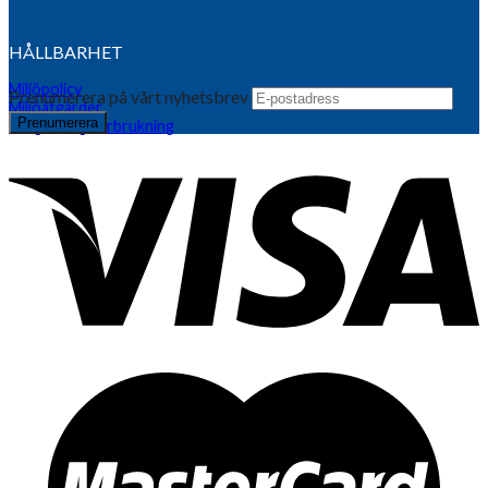
HÅLLBARHET
Miljöpolicy
Prenumerera på vårt nyhetsbrev
Miljöåtgärder
Årlig energiförbrukning