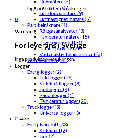
Ljudmätare (5)
Ljusmätare (2)
Inga produkter i varukorgen.
Luftflödesmätare (9)
0
Lufthastighet mätare (6)
Partikelräknare (4)
Rökgasanalysator (3)
Varukorg
Temperaturmätare (15)
Tryckmätare luft (4)
För leverans i Sverige
Täthetsprovare (7)
Vattenaktivitet instrument (5)
Inga produkter i varukorgen.
Värmekamera (11)
Logger
Energilogger (2)
Fuktlogger (15)
Koldioxidlogger (8)
Ljudlogger (4)
Radonlogger (1)
Temperaturlogger (20)
Trycklogger (3)
Universallogger (3)
Givare
Fuktgivare luft (33)
Koldioxid (2)
Ljus (2)