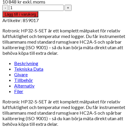
10 848
kr
exkl. moms
Rotronic
HP32-
Lägg till i varukorg
S-
Artikelnr: 859017
SET
mängd
Rotronic HP32-S-SET är ett komplett mätpaket för relativ
luftfuktighet och temperatur med logger. Du får instrumentet
tillsammans med standard rumsgivare HC2A-S och spårbar
kalibrering (ISO 9001) – så du kan börja mäta direkt utan att
behöva köpa till extra delar.
Beskrivning
Tekniska Data
Givare
Tillbehör
Alternativ
Filer
Rotronic HP32-S-SET är ett komplett mätpaket för relativ
luftfuktighet och temperatur med logger. Du får instrumentet
tillsammans med standard rumsgivare HC2A-S och spårbar
kalibrering (ISO 9001) – så du kan börja mäta direkt utan att
behöva köpa till extra delar.