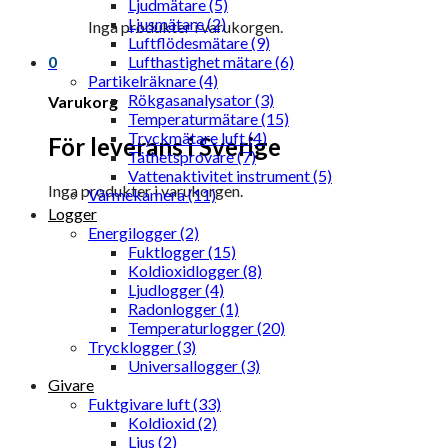
Ljudmätare (5)
Ljusmätare (2)
Inga produkter i varukorgen.
Luftflödesmätare (9)
0
Lufthastighet mätare (6)
Partikelräknare (4)
Rökgasanalysator (3)
Varukorg
Temperaturmätare (15)
Tryckmätare luft (4)
För leverans i Sverige
Täthetsprovare (7)
Vattenaktivitet instrument (5)
Inga produkter i varukorgen.
Värmekamera (11)
Logger
Energilogger (2)
Fuktlogger (15)
Koldioxidlogger (8)
Ljudlogger (4)
Radonlogger (1)
Temperaturlogger (20)
Trycklogger (3)
Universallogger (3)
Givare
Fuktgivare luft (33)
Koldioxid (2)
Ljus (2)