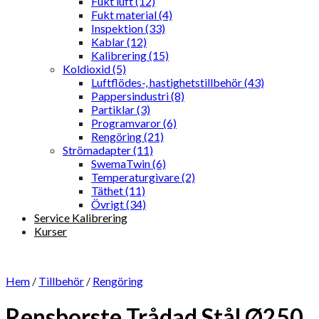
Fukt luft (12)
Fukt material (4)
Inspektion (33)
Kablar (12)
Kalibrering (15)
Koldioxid (5)
Luftflödes-, hastighetstillbehör (43)
Pappersindustri (8)
Partiklar (3)
Programvaror (6)
Rengöring (21)
Strömadapter (11)
SwemaTwin (6)
Temperaturgivare (2)
Täthet (11)
Övrigt (34)
Service Kalibrering
Kurser
Hem
/
Tillbehör
/
Rengöring
Rensborste Trådad Stål Ø250