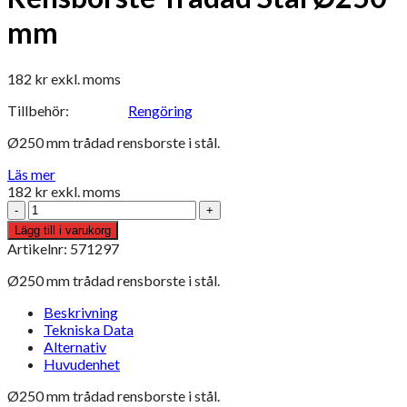
mm
182
kr
exkl. moms
Tillbehör:
Rengöring
Ø250 mm trådad rensborste i stål.
Läs mer
182
kr
exkl. moms
Rensborste
Trådad
Lägg till i varukorg
Stål
Artikelnr: 571297
Ø250
mm
Ø250 mm trådad rensborste i stål.
mängd
Beskrivning
Tekniska Data
Alternativ
Huvudenhet
Ø250 mm trådad rensborste i stål.