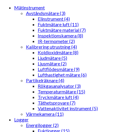
Mätinstrument
Avståndsmätare (3)
Elinstrument (4)
Fuktmätare luft (11)
Fuktmätare material (7)
Inspektionskamera (8)
IR-termometer (2)
Kalibrering utrustning (4)
Koldioxidmätare (8)
Ljudmätare (5)
Ljusmätare (2)
Luftflödesmätare (9)
Lufthastighet mätare (6)
Partikelräknare (4)
Rökgasanalysator (3)
Temperaturmätare (15)
Tryckmätare luft (4)
Täthetsprovare (7)
Vattenaktivitet instrument (5)
Värmekamera (11)
Logger
Energilogger (2)
Fuktlogger (15)