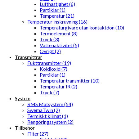
Lufthastighet (6)
Partiklar (1)
Temperatur (21)
Temperatur inskruvning (16)
Temperaturgivare utan kontaktdon (10)
Termoelement (8)
Tryck (3)
Vattenaktivitet (5)
Övrigt (2)
Transmittrar
Fukttransmitter (19)
Koldioxid (7)
Partiklar (1)
Temperatur transmitter (10)
Temperatur IR (2)
Tryck (7)
System
RMS Mätsystem (54)
SwemaTwin (2)
Termiskt klimat (1)
Rengöringssystem (2)
Tillbehör
Filter (27)