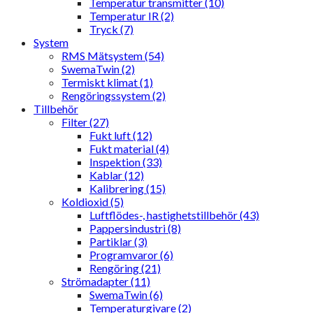
Temperatur transmitter (10)
Temperatur IR (2)
Tryck (7)
System
RMS Mätsystem (54)
SwemaTwin (2)
Termiskt klimat (1)
Rengöringssystem (2)
Tillbehör
Filter (27)
Fukt luft (12)
Fukt material (4)
Inspektion (33)
Kablar (12)
Kalibrering (15)
Koldioxid (5)
Luftflödes-, hastighetstillbehör (43)
Pappersindustri (8)
Partiklar (3)
Programvaror (6)
Rengöring (21)
Strömadapter (11)
SwemaTwin (6)
Temperaturgivare (2)