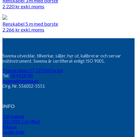
Renskabel 3 m med borste
2 220
kr
exkl. moms
Renskabel 5 m med borste
2 266
kr
exkl. moms
Swema utvecklar, tillverkar, säljer, hyr ut, kalibrerar och servar
mätinstrument. Swema är certifierat enligt ISO 9001.
Pepparvägen 27, 123 56 Farsta
Tel:
08 94 00 90
swema@swema.se
Org. Nr. 556052-5551
INFO
Om Swema
ISO 9001 Certifikat
Mässor
Lediga jobb