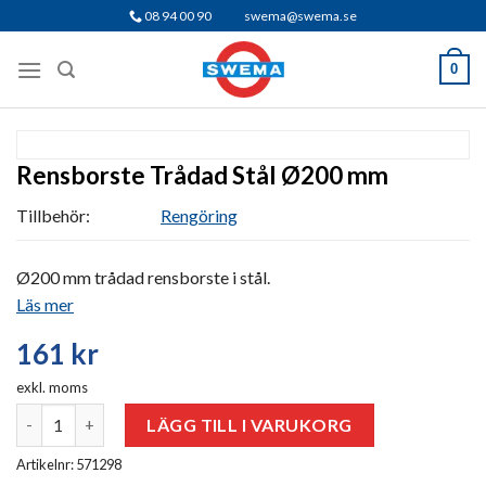
Skip
08 94 00 90
swema@swema.se
to
content
0
Rensborste Trådad Stål Ø200 mm
Tillbehör:
Rengöring
Ø200 mm trådad rensborste i stål.
Läs mer
161
kr
exkl. moms
Rensborste Trådad Stål Ø200 mm mängd
LÄGG TILL I VARUKORG
Artikelnr: 571298