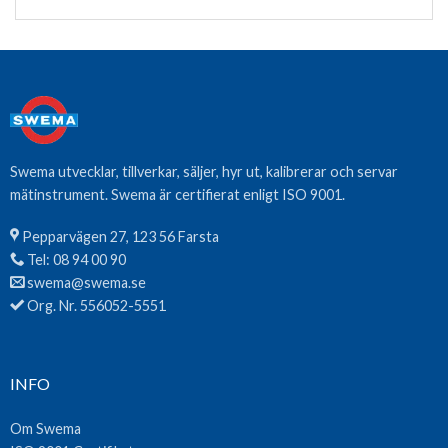
Swema utvecklar, tillverkar, säljer, hyr ut, kalibrerar och servar
mätinstrument. Swema är certifierat enligt ISO 9001.
Pepparvägen 27, 123 56 Farsta
Tel:
08 94 00 90
swema@swema.se
Org. Nr. 556052-5551
INFO
Om Swema