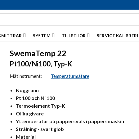
SMITTRAR
SYSTEM
TILLBEHÖR
SERVICE KALIBRER
SwemaTemp 22
Pt100/Ni100, Typ-K
Mätinstrument:
Temperaturmätare
Noggrann
Pt 100 och Ni 100
Termoelement Typ-K
Olika givare
Yttemperatur på pappersvals i pappersmaskin
Strålning - svart glob
Material