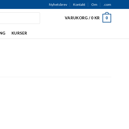
Nyhetsbrev
Kontakt
Om
.com
VARUKORG /
0
KR
0
ING
KURSER