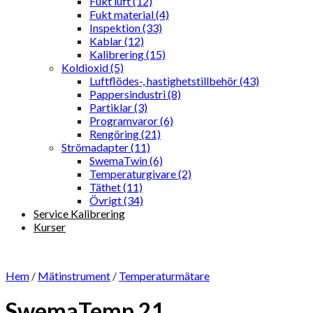
Fukt luft (12)
Fukt material (4)
Inspektion (33)
Kablar (12)
Kalibrering (15)
Koldioxid (5)
Luftflödes-, hastighetstillbehör (43)
Pappersindustri (8)
Partiklar (3)
Programvaror (6)
Rengöring (21)
Strömadapter (11)
SwemaTwin (6)
Temperaturgivare (2)
Täthet (11)
Övrigt (34)
Service Kalibrering
Kurser
Hem
/
Mätinstrument
/
Temperaturmätare
SwemaTemp 21