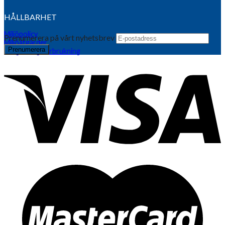
HÅLLBARHET
Miljöpolicy
Prenumerera på vårt nyhetsbrev
Miljöåtgärder
Årlig energiförbrukning