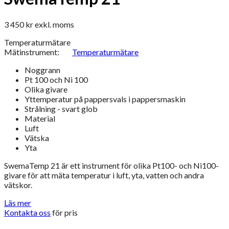
3 450
kr
exkl. moms
Temperaturmätare
Mätinstrument:
Temperaturmätare
Noggrann
Pt 100 och Ni 100
Olika givare
Yttemperatur på pappersvals i pappersmaskin
Strålning - svart glob
Material
Luft
Vätska
Yta
SwemaTemp 21 är ett instrument för olika Pt100- och Ni100-
givare för att mäta temperatur i luft, yta, vatten och andra
vätskor.
Läs mer
Kontakta oss
för pris