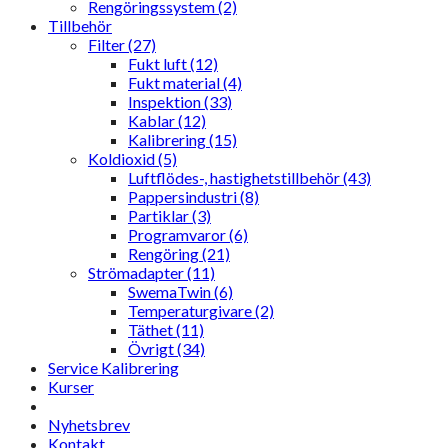
Rengöringssystem (2)
Tillbehör
Filter (27)
Fukt luft (12)
Fukt material (4)
Inspektion (33)
Kablar (12)
Kalibrering (15)
Koldioxid (5)
Luftflödes-, hastighetstillbehör (43)
Pappersindustri (8)
Partiklar (3)
Programvaror (6)
Rengöring (21)
Strömadapter (11)
SwemaTwin (6)
Temperaturgivare (2)
Täthet (11)
Övrigt (34)
Service Kalibrering
Kurser
Nyhetsbrev
Kontakt