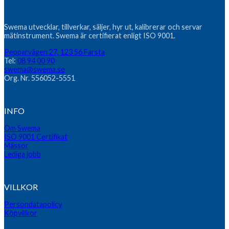
Swema utvecklar, tillverkar, säljer, hyr ut, kalibrerar och servar
mätinstrument. Swema är certifierat enligt ISO 9001.
Pepparvägen 27, 123 56 Farsta
Tel:
08 94 00 90
swema@swema.se
Org. Nr. 556052-5551
INFO
Om Swema
ISO 9001 Certifikat
Mässor
Lediga jobb
VILLKOR
Persondatapolicy
Köpvillkor