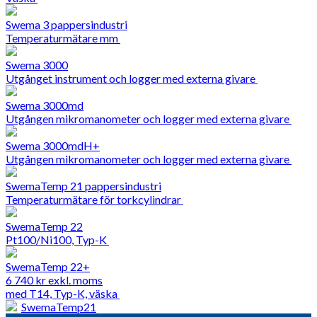
Swema 3 pappersindustri
Temperaturmätare mm
Swema 3000
Utgånget instrument och logger med externa givare
Swema 3000md
Utgången mikromanometer och logger med externa givare
Swema 3000mdH+
Utgången mikromanometer och logger med externa givare
SwemaTemp 21 pappersindustri
Temperaturmätare för torkcylindrar
SwemaTemp 22
Pt100/Ni100, Typ-K
SwemaTemp 22+
6 740
kr
exkl. moms
med T14, Typ-K, väska
SwemaTemp21