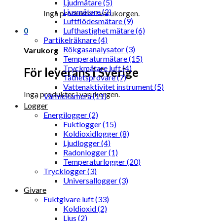
Ljudmätare (5)
Ljusmätare (2)
Inga produkter i varukorgen.
Luftflödesmätare (9)
0
Lufthastighet mätare (6)
Partikelräknare (4)
Rökgasanalysator (3)
Varukorg
Temperaturmätare (15)
Tryckmätare luft (4)
För leverans i Sverige
Täthetsprovare (7)
Vattenaktivitet instrument (5)
Inga produkter i varukorgen.
Värmekamera (11)
Logger
Energilogger (2)
Fuktlogger (15)
Koldioxidlogger (8)
Ljudlogger (4)
Radonlogger (1)
Temperaturlogger (20)
Trycklogger (3)
Universallogger (3)
Givare
Fuktgivare luft (33)
Koldioxid (2)
Ljus (2)