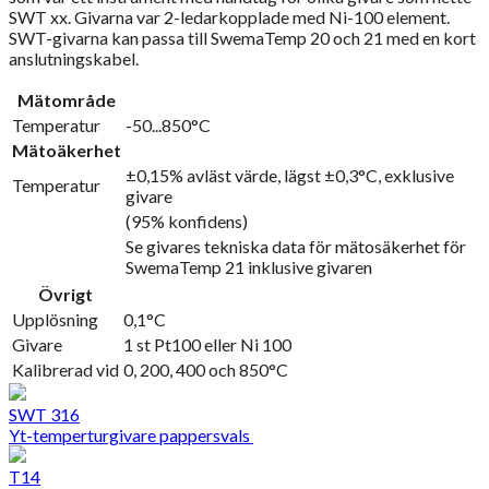
SWT xx. Givarna var 2-ledarkopplade med Ni-100 element.
SWT-givarna kan passa till SwemaTemp 20 och 21 med en kort
anslutningskabel.
Mätområde
Temperatur
-50...850°C
Mätoäkerhet
±0,15% avläst värde, lägst ±0,3°C, exklusive
Temperatur
givare
(95% konfidens)
Se givares tekniska data för mätosäkerhet för
SwemaTemp 21 inklusive givaren
Övrigt
Upplösning
0,1°C
Givare
1 st Pt100 eller Ni 100
Kalibrerad vid
0, 200, 400 och 850°C
SWT 316
Yt-temperturgivare pappersvals
T14