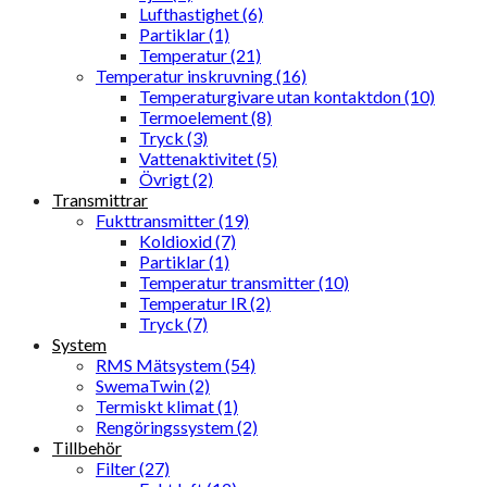
Lufthastighet (6)
Partiklar (1)
Temperatur (21)
Temperatur inskruvning (16)
Temperaturgivare utan kontaktdon (10)
Termoelement (8)
Tryck (3)
Vattenaktivitet (5)
Övrigt (2)
Transmittrar
Fukttransmitter (19)
Koldioxid (7)
Partiklar (1)
Temperatur transmitter (10)
Temperatur IR (2)
Tryck (7)
System
RMS Mätsystem (54)
SwemaTwin (2)
Termiskt klimat (1)
Rengöringssystem (2)
Tillbehör
Filter (27)