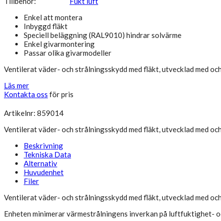
Tillbehör:
Fukt luft
Enkel att montera
Inbyggd fläkt
Speciell beläggning (RAL9010) hindrar solvärme
Enkel givarmontering
Passar olika givarmodeller
Ventilerat väder- och strålningsskydd med fläkt, utvecklad med och
Läs mer
Kontakta oss
för pris
Artikelnr: 859014
Ventilerat väder- och strålningsskydd med fläkt, utvecklad med och
Beskrivning
Tekniska Data
Alternativ
Huvudenhet
Filer
Ventilerat väder- och strålningsskydd med fläkt, utvecklad med och
Enheten minimerar värmestrålningens inverkan på luftfuktighet- 