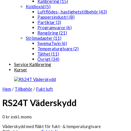
Kalibrering (15)
Koldioxid (5)
Luftflödes-, hastighetstillbehör (43)
Pappersindustri (8)
Partiklar (3)
Programvaror (6)
Rengöring (21)
Strömadapter (11)
SwemaTwin (6)
Temperaturgivare (2)
Täthet (11)
Övrigt (34)
Service Kalibrering
Kurser
Hem
/
Tillbehör
/
Fukt luft
RS24T Väderskydd
0
kr
exkl. moms
Väderskydd med fläkt för fukt- & temperaturgivare