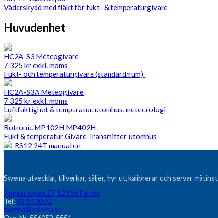
Väderskydd med fläkt för fukt- & temperaturgivare
Huvudenhet
HC2A-S3 Meteogivare
7 325
kr
exkl. moms
Fukt- och temperaturgivare (standard/rum)
HC2A-S3A Meteogivare
7 325
kr
exkl. moms
Luftfuktighet & temperatur, utomhus, meteorologi
Rotronic MP102H MP402H
Fukt & temperatur Givare Transmitter, utomhus
RS12 24T manual en
Swema utvecklar, tillverkar, säljer, hyr ut, kalibrerar och servar mätin
Pepparvägen 27, 123 56 Farsta
Tel:
08 94 00 90
swema@swema.se
Org. Nr. 556052-5551