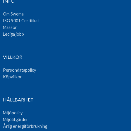
INFO
Om Swema
ISO 9001 Certifikat
Mässor
Lediga jobb
VILLKOR
Persondatapolicy
Köpvillkor
HÅLLBARHET
Miljöpolicy
Miljöåtgärder
Årlig energiförbrukning