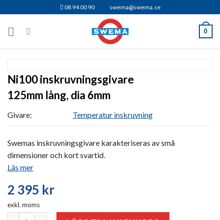
Skip
08 94 00 90
swema@swema.se
to
content
0
Ni100 inskruvningsgivare
125mm lång, dia 6mm
Givare:
Temperatur inskruvning
Swemas inskruvningsgivare karakteriseras av små
dimensioner och kort svartid.
Läs mer
2 395
kr
exkl. moms
Ni100 inskruvningsgivare mängd