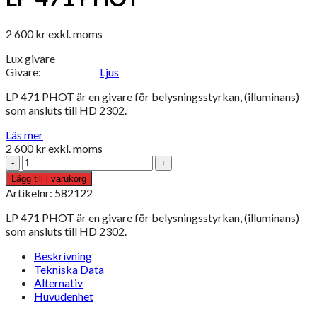
2 600
kr
exkl. moms
Lux givare
Givare:
Ljus
LP 471 PHOT är en givare för belysningsstyrkan, (illuminans)
som ansluts till HD 2302.
Läs mer
2 600
kr
exkl. moms
LP
471
Lägg till i varukorg
PHOT
Artikelnr: 582122
mängd
LP 471 PHOT är en givare för belysningsstyrkan, (illuminans)
som ansluts till HD 2302.
Beskrivning
Tekniska Data
Alternativ
Huvudenhet