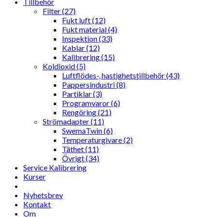
Tillbehör
Filter (27)
Fukt luft (12)
Fukt material (4)
Inspektion (33)
Kablar (12)
Kalibrering (15)
Koldioxid (5)
Luftflödes-, hastighetstillbehör (43)
Pappersindustri (8)
Partiklar (3)
Programvaror (6)
Rengöring (21)
Strömadapter (11)
SwemaTwin (6)
Temperaturgivare (2)
Täthet (11)
Övrigt (34)
Service Kalibrering
Kurser
Nyhetsbrev
Kontakt
Om