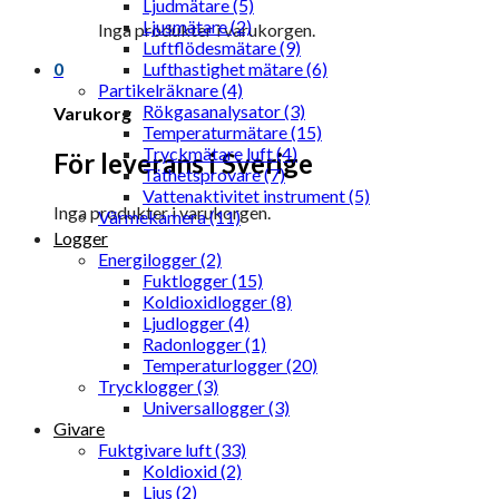
Ljudmätare (5)
Ljusmätare (2)
Inga produkter i varukorgen.
Luftflödesmätare (9)
0
Lufthastighet mätare (6)
Partikelräknare (4)
Rökgasanalysator (3)
Varukorg
Temperaturmätare (15)
Tryckmätare luft (4)
För leverans i Sverige
Täthetsprovare (7)
Vattenaktivitet instrument (5)
Inga produkter i varukorgen.
Värmekamera (11)
Logger
Energilogger (2)
Fuktlogger (15)
Koldioxidlogger (8)
Ljudlogger (4)
Radonlogger (1)
Temperaturlogger (20)
Trycklogger (3)
Universallogger (3)
Givare
Fuktgivare luft (33)
Koldioxid (2)
Ljus (2)