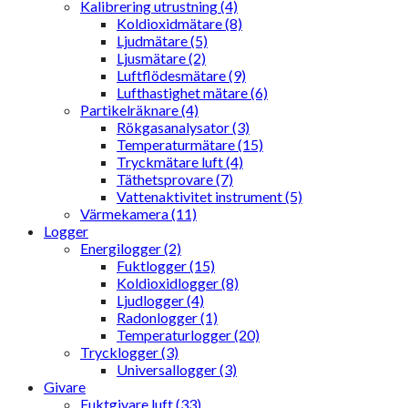
Kalibrering utrustning (4)
Koldioxidmätare (8)
Ljudmätare (5)
Ljusmätare (2)
Luftflödesmätare (9)
Lufthastighet mätare (6)
Partikelräknare (4)
Rökgasanalysator (3)
Temperaturmätare (15)
Tryckmätare luft (4)
Täthetsprovare (7)
Vattenaktivitet instrument (5)
Värmekamera (11)
Logger
Energilogger (2)
Fuktlogger (15)
Koldioxidlogger (8)
Ljudlogger (4)
Radonlogger (1)
Temperaturlogger (20)
Trycklogger (3)
Universallogger (3)
Givare
Fuktgivare luft (33)