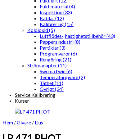
Fukt luft (12)
Fukt material (4)
Inspektion (33)
Kablar (12)
Kalibrering (15)
Koldioxid (5)
Luftflödes-, hastighetstillbehör (43)
Pappersindustri (8)
Partiklar (3)
Programvaror (6)
Rengöring (21)
Strömadapter (11)
SwemaTwin (6)
Temperaturgivare (2)
Täthet (11)
Övrigt (34)
Service Kalibrering
Kurser
Hem
/
Givare
/
Ljus
LP 471 PHOT