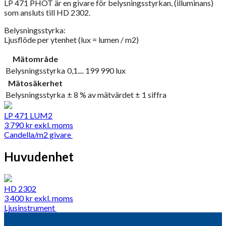
LP 471 PHOT är en givare för belysningsstyrkan, (illuminans)
som ansluts till HD 2302.
Belysningsstyrka:
Ljusflöde per ytenhet (lux = lumen / m2)
Mätområde
Belysningsstyrka
0,1.... 199 990 lux
Mätosäkerhet
Belysningsstyrka
± 8 % av mätvärdet ± 1 siffra
LP 471 LUM2
3 790
kr
exkl. moms
Candella/m2 givare
Huvudenhet
HD 2302
3 400
kr
exkl. moms
Ljusinstrument