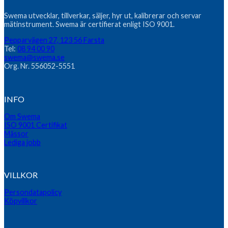
Swema utvecklar, tillverkar, säljer, hyr ut, kalibrerar och servar
mätinstrument. Swema är certifierat enligt ISO 9001.
Pepparvägen 27, 123 56 Farsta
Tel:
08 94 00 90
swema@swema.se
Org. Nr. 556052-5551
INFO
Om Swema
ISO 9001 Certifikat
Mässor
Lediga jobb
VILLKOR
Persondatapolicy
Köpvillkor