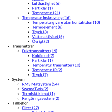
Lufthastighet (6)
Partiklar (1)
Temperatur (21)
Temperatur inskruvning (16)
Temperaturgivare utan kontaktdon (10)
Termoelement (8)
Tryck (3)
Vattenaktivitet (5)
Övrigt (2)
Transmittrar
Fukttransmitter (19)
Koldioxid (7)
Partiklar (1)
Temperatur transmitter (10)
Temperatur IR (2)
Tryck (7)
System
RMS Mätsystem (54)
SwemaTwin (2)
Termiskt klimat (1)
Rengöringssystem (2)
Tillbehör
Filter (27)