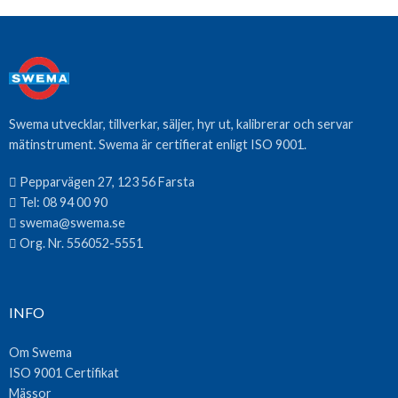
Swema utvecklar, tillverkar, säljer, hyr ut, kalibrerar och servar
mätinstrument. Swema är certifierat enligt ISO 9001.
Pepparvägen 27, 123 56 Farsta
Tel:
08 94 00 90
swema@swema.se
Org. Nr. 556052-5551
INFO
Om Swema
ISO 9001 Certifikat
Mässor