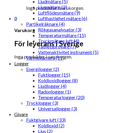
Ljudmätare (5)
Ljusmätare (2)
Inga produkter i varukorgen.
Luftflödesmätare (9)
0
Lufthastighet mätare (6)
Partikelräknare (4)
Rökgasanalysator (3)
Varukorg
Temperaturmätare (15)
Tryckmätare luft (4)
För leverans i Sverige
Täthetsprovare (7)
Vattenaktivitet instrument (5)
Inga produkter i varukorgen.
Värmekamera (11)
Logger
Energilogger (2)
Fuktlogger (15)
Koldioxidlogger (8)
Ljudlogger (4)
Radonlogger (1)
Temperaturlogger (20)
Trycklogger (3)
Universallogger (3)
Givare
Fuktgivare luft (33)
Koldioxid (2)
Ljus (2)