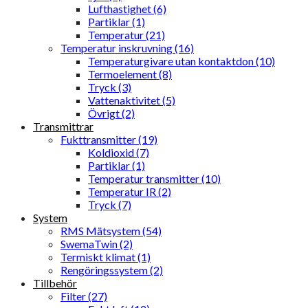
Lufthastighet (6)
Partiklar (1)
Temperatur (21)
Temperatur inskruvning (16)
Temperaturgivare utan kontaktdon (10)
Termoelement (8)
Tryck (3)
Vattenaktivitet (5)
Övrigt (2)
Transmittrar
Fukttransmitter (19)
Koldioxid (7)
Partiklar (1)
Temperatur transmitter (10)
Temperatur IR (2)
Tryck (7)
System
RMS Mätsystem (54)
SwemaTwin (2)
Termiskt klimat (1)
Rengöringssystem (2)
Tillbehör
Filter (27)