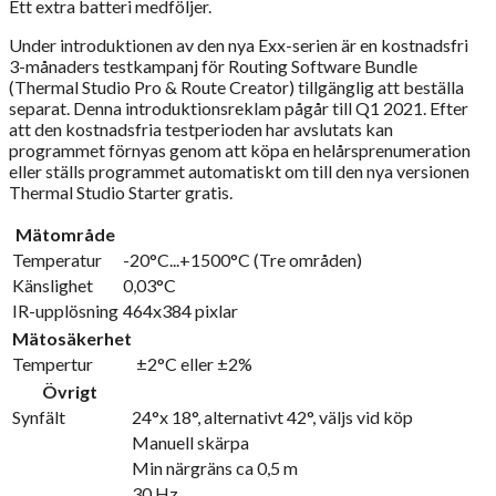
Ett extra batteri medföljer.
Under introduktionen av den nya Exx-serien är en kostnadsfri
3-månaders testkampanj för Routing Software Bundle
(Thermal Studio Pro & Route Creator) tillgänglig att beställa
separat. Denna introduktionsreklam pågår till Q1 2021. Efter
att den kostnadsfria testperioden har avslutats kan
programmet förnyas genom att köpa en helårsprenumeration
eller ställs programmet automatiskt om till den nya versionen
Thermal Studio Starter gratis.
Mätområde
Temperatur
-20°C...+1500°C (Tre områden)
Känslighet
0,03°C
IR-upplösning
464x384 pixlar
Mätosäkerhet
Tempertur
±2°C eller ±2%
Övrigt
Synfält
24°x 18°, alternativt 42°, väljs vid köp
Manuell skärpa
Min närgräns ca 0,5 m
30 Hz