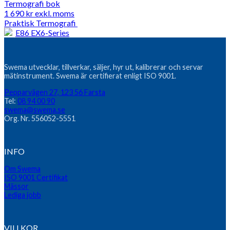
Termografi bok
1 690
kr
exkl. moms
Praktisk Termografi
E86 EX6-Series
Swema utvecklar, tillverkar, säljer, hyr ut, kalibrerar och servar
mätinstrument. Swema är certifierat enligt ISO 9001.
Pepparvägen 27, 123 56 Farsta
Tel:
08 94 00 90
swema@swema.se
Org. Nr. 556052-5551
INFO
Om Swema
ISO 9001 Certifikat
Mässor
Lediga jobb
VILLKOR