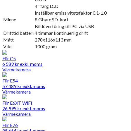
4" färg LCD
Inställbar emissivitetsfaktor 0.1-1.0
Minne
8 Gbyte SD-kort
Bildöverföring till PC via USB
Drifttid batteri
4 timmar kontinuerlig drift
Mått
278x116x113 mm
Vikt
1000 gram
Flir C5
6 589
kr
exkl. moms
Värmekamera
Flir E54
57 489
kr
exkl. moms
Värmekamera
Flir E6XT WiFi
26 995
kr
exkl. moms
Värmekamera
Flir E76
85 664
kr
exkl. moms