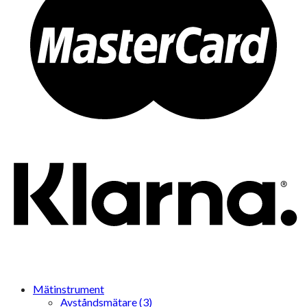
Mätinstrument
Avståndsmätare (3)