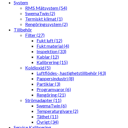
System
RMS Mätsystem (54)
SwemaTwin (2)
Termiskt klimat (1)
Rengöringssystem (2)
Tillbehör
Filter (27)
Fukt luft (12)
Fukt material (4)
Inspektion (33)
Kablar (12)
Kalibrering (15)
Koldioxid (5)
Luftflödes-, hastighetstillbehör (43)
Pappersindustri (8)
Partiklar (3)
Programvaror (6)
Rengöring (21)
Strömadapter (11)
SwemaTwin (6)
Temperaturgivare (2)
Täthet (11)
Övrigt (34)
Service Kalibrering