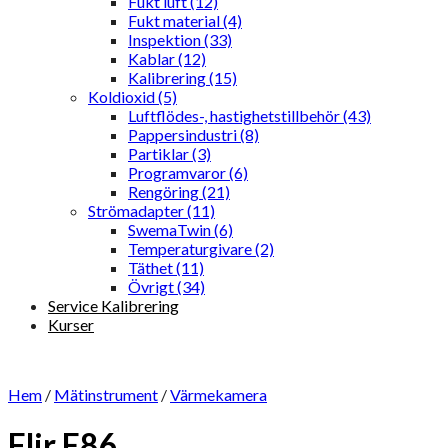
Fukt luft (12)
Fukt material (4)
Inspektion (33)
Kablar (12)
Kalibrering (15)
Koldioxid (5)
Luftflödes-, hastighetstillbehör (43)
Pappersindustri (8)
Partiklar (3)
Programvaror (6)
Rengöring (21)
Strömadapter (11)
SwemaTwin (6)
Temperaturgivare (2)
Täthet (11)
Övrigt (34)
Service Kalibrering
Kurser
Hem
/
Mätinstrument
/
Värmekamera
Flir E86