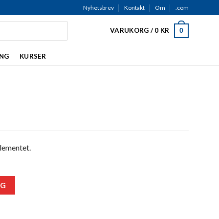
Nyhetsbrev
Kontakt
Om
.com
VARUKORG /
0
KR
0
ING
KURSER
elementet.
RG