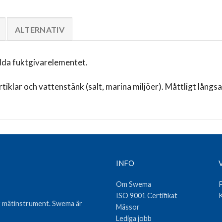
ALTERNATIV
ydda fuktgivarelementet.
tiklar och vattenstänk (salt, marina miljöer). Måttligt långs
INFO
Om Swema
P
ISO 9001 Certifikat
K
var mätinstrument. Swema är
Mässor
Lediga jobb