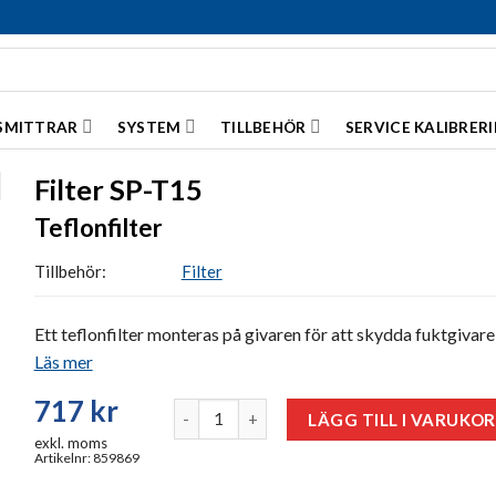
SMITTRAR
SYSTEM
TILLBEHÖR
SERVICE KALIBRER
Filter SP-T15
Teflonfilter
Tillbehör:
Filter
Ett teflonfilter monteras på givaren för att skydda fuktgivar
Läs mer
717
kr
Filter SP-T15 mängd
LÄGG TILL I VARUKO
exkl. moms
Artikelnr: 859869