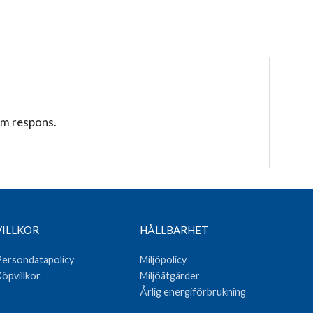
am respons.
VILLKOR
HÅLLBARHET
ersondatapolicy
Miljöpolicy
öpvillkor
Miljöåtgärder
Årlig energiförbrukning