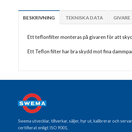
BESKRIVNING
TEKNISKA DATA
GIVARE
Ett teflonfilter monteras på givaren för att sk
Ett Teflon filter har bra skydd mot fina dammpar
Swema utvecklar, tillverkar, säljer, hyr ut, kalibrerar och ser
certifierat enligt ISO 9001.