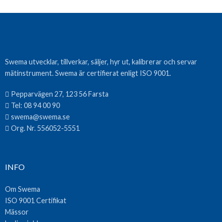
Swema utvecklar, tillverkar, säljer, hyr ut, kalibrerar och servar
mätinstrument. Swema är certifierat enligt ISO 9001.
Pepparvägen 27, 123 56 Farsta
Tel:
08 94 00 90
swema@swema.se
Org. Nr. 556052-5551
INFO
Om Swema
ISO 9001 Certifikat
Mässor