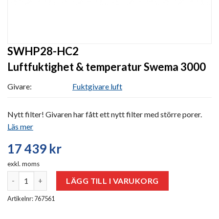
SWHP28-HC2
Luftfuktighet & temperatur Swema 3000
Givare:
Fuktgivare luft
Nytt filter! Givaren har fått ett nytt filter med större porer.
Läs mer
17 439
kr
exkl. moms
SWHP28-HC2 mängd
LÄGG TILL I VARUKORG
Artikelnr: 767561