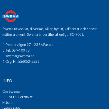
Swema utvecklar, tillverkar, säljer, hyr ut, kalibrerar och servar
mätinstrument. Swema är certifierat enligt ISO 9001.
Pepparvägen 27, 123 56 Farsta
Tel:
08 94 00 90
swema@swema.se
Org. Nr. 556052-5551
INFO
Om Swema
ISO 9001 Certifikat
Mässor
Lediga jobb