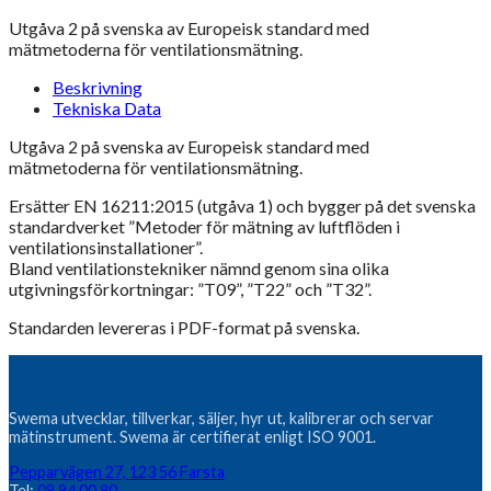
mängd
Utgåva 2 på svenska av Europeisk standard med
mätmetoderna för ventilationsmätning.
Beskrivning
Tekniska Data
Utgåva 2 på svenska av Europeisk standard med
mätmetoderna för ventilationsmätning.
Ersätter EN 16211:2015 (utgåva 1) och bygger på det svenska
standardverket ”Metoder för mätning av luftflöden i
ventilationsinstallationer”.
Bland ventilationstekniker nämnd genom sina olika
utgivningsförkortningar: ”T09”, ”T22” och ”T32”.
Standarden levereras i PDF-format på svenska.
Swema utvecklar, tillverkar, säljer, hyr ut, kalibrerar och servar
mätinstrument. Swema är certifierat enligt ISO 9001.
Pepparvägen 27, 123 56 Farsta
Tel:
08 94 00 90