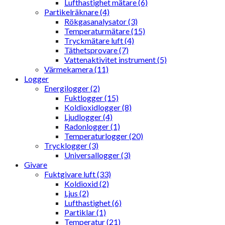
Lufthastighet mätare (6)
Partikelräknare (4)
Rökgasanalysator (3)
Temperaturmätare (15)
Tryckmätare luft (4)
Täthetsprovare (7)
Vattenaktivitet instrument (5)
Värmekamera (11)
Logger
Energilogger (2)
Fuktlogger (15)
Koldioxidlogger (8)
Ljudlogger (4)
Radonlogger (1)
Temperaturlogger (20)
Trycklogger (3)
Universallogger (3)
Givare
Fuktgivare luft (33)
Koldioxid (2)
Ljus (2)
Lufthastighet (6)
Partiklar (1)
Temperatur (21)