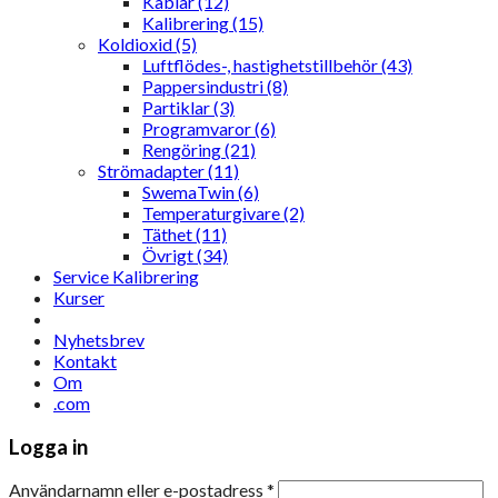
Kablar (12)
Kalibrering (15)
Koldioxid (5)
Luftflödes-, hastighetstillbehör (43)
Pappersindustri (8)
Partiklar (3)
Programvaror (6)
Rengöring (21)
Strömadapter (11)
SwemaTwin (6)
Temperaturgivare (2)
Täthet (11)
Övrigt (34)
Service Kalibrering
Kurser
Nyhetsbrev
Kontakt
Om
.com
Logga in
Användarnamn eller e-postadress
*