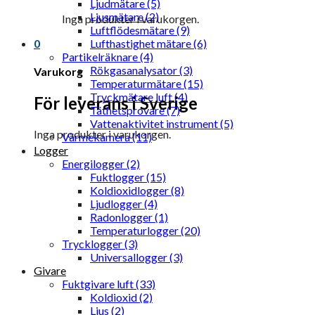
Ljudmätare (5)
Ljusmätare (2)
Inga produkter i varukorgen.
Luftflödesmätare (9)
0
Lufthastighet mätare (6)
Partikelräknare (4)
Rökgasanalysator (3)
Varukorg
Temperaturmätare (15)
Tryckmätare luft (4)
För leverans i Sverige
Täthetsprovare (7)
Vattenaktivitet instrument (5)
Inga produkter i varukorgen.
Värmekamera (11)
Logger
Energilogger (2)
Fuktlogger (15)
Koldioxidlogger (8)
Ljudlogger (4)
Radonlogger (1)
Temperaturlogger (20)
Trycklogger (3)
Universallogger (3)
Givare
Fuktgivare luft (33)
Koldioxid (2)
Ljus (2)