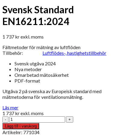
Svensk Standard
EN16211:2024
1 737
kr
exkl. moms
Fältmetoder för mätning av luftflöden
Tillbehör:
Luftflödes-, hastighetstillbehör
Svensk utgåva 2024
Nya metoder
Omarbetad mätosäkerhet
PDF-format
Utgåva 2 på svenska av Europeisk standard med
mätmetoderna för ventilationsmätning.
Läs mer
1 737
kr
exkl. moms
Svensk
Standard
Lägg till i varukorg
EN16211:2024
Artikelnr: 771034