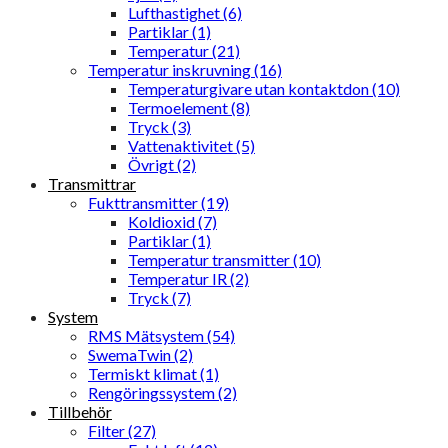
Lufthastighet (6)
Partiklar (1)
Temperatur (21)
Temperatur inskruvning (16)
Temperaturgivare utan kontaktdon (10)
Termoelement (8)
Tryck (3)
Vattenaktivitet (5)
Övrigt (2)
Transmittrar
Fukttransmitter (19)
Koldioxid (7)
Partiklar (1)
Temperatur transmitter (10)
Temperatur IR (2)
Tryck (7)
System
RMS Mätsystem (54)
SwemaTwin (2)
Termiskt klimat (1)
Rengöringssystem (2)
Tillbehör
Filter (27)