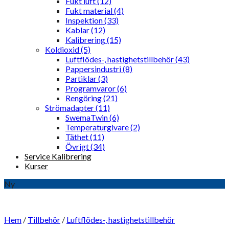
Fukt luft (12)
Fukt material (4)
Inspektion (33)
Kablar (12)
Kalibrering (15)
Koldioxid (5)
Luftflödes-, hastighetstillbehör (43)
Pappersindustri (8)
Partiklar (3)
Programvaror (6)
Rengöring (21)
Strömadapter (11)
SwemaTwin (6)
Temperaturgivare (2)
Täthet (11)
Övrigt (34)
Service Kalibrering
Kurser
Ny
Hem
/
Tillbehör
/
Luftflödes-, hastighetstillbehör