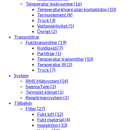
Temperatur inskruvning (16)
Temperaturgivare utan kontaktdon (10)
Termoelement (8)
Tryck (3)
Vattenaktivitet (5)
Övrigt (2)
Transmittrar
Fukttransmitter (19)
Koldioxid (7)
Partiklar (1)
Temperatur transmitter (10)
Temperatur IR (2)
Tryck (7)
System
RMS Mätsystem (54)
SwemaTwin (2)
Termiskt klimat (1)
Rengöringssystem (2)
Tillbehör
Filter (27)
Fukt luft (12)
Fukt material (4)
Inspektion (33)