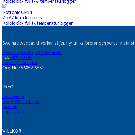
Koldioxid-, fukt- & temperaturlogger
Rotronic CP11
7 767
kr
exkl. moms
Koldioxid-, fukt-, temperaturlogger
Swema utvecklar, tillverkar, säljer, hyr ut, kalibrerar och servar mätin
Pepparvägen 27, 123 56 Farsta
Tel:
08 94 00 90
swema@swema.se
Org. Nr. 556052-5551
INFO
Om Swema
ISO 9001 Certifikat
Mässor
Lediga jobb
VILLKOR