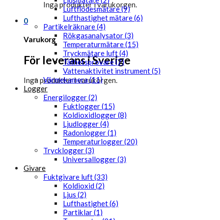
Ljusmätare (2)
Inga produkter i varukorgen.
Luftflödesmätare (9)
Lufthastighet mätare (6)
0
Partikelräknare (4)
Rökgasanalysator (3)
Varukorg
Temperaturmätare (15)
Tryckmätare luft (4)
För leverans i Sverige
Täthetsprovare (7)
Vattenaktivitet instrument (5)
Värmekamera (11)
Inga produkter i varukorgen.
Logger
Energilogger (2)
Fuktlogger (15)
Koldioxidlogger (8)
Ljudlogger (4)
Radonlogger (1)
Temperaturlogger (20)
Trycklogger (3)
Universallogger (3)
Givare
Fuktgivare luft (33)
Koldioxid (2)
Ljus (2)
Lufthastighet (6)
Partiklar (1)