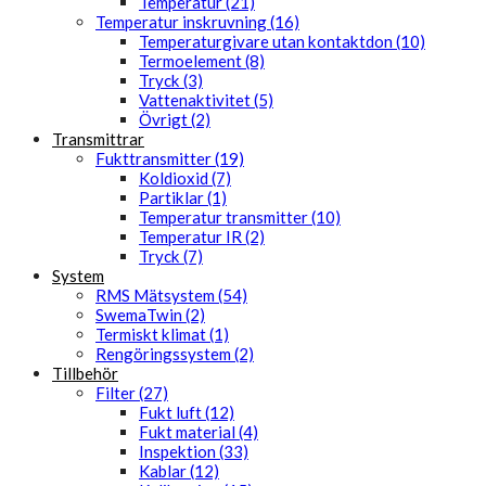
Temperatur (21)
Temperatur inskruvning (16)
Temperaturgivare utan kontaktdon (10)
Termoelement (8)
Tryck (3)
Vattenaktivitet (5)
Övrigt (2)
Transmittrar
Fukttransmitter (19)
Koldioxid (7)
Partiklar (1)
Temperatur transmitter (10)
Temperatur IR (2)
Tryck (7)
System
RMS Mätsystem (54)
SwemaTwin (2)
Termiskt klimat (1)
Rengöringssystem (2)
Tillbehör
Filter (27)
Fukt luft (12)
Fukt material (4)
Inspektion (33)
Kablar (12)