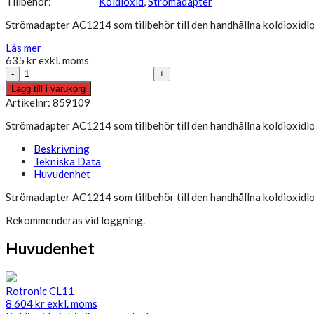
Tillbehör:
Koldioxid
,
Strömadapter
Strömadapter AC1214 som tillbehör till den handhållna koldioxidlo
Läs mer
635
kr
exkl. moms
Strömadapter
CP11
Lägg till i varukorg
mängd
Artikelnr: 859109
Strömadapter AC1214 som tillbehör till den handhållna koldioxidlo
Beskrivning
Tekniska Data
Huvudenhet
Strömadapter AC1214 som tillbehör till den handhållna koldioxidlo
Rekommenderas vid loggning.
Huvudenhet
Rotronic CL11
8 604
kr
exkl. moms