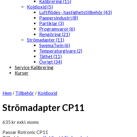
Kalibrering (15)
Koldioxid (5)
Luftflödes-, hastighetstillbehör (43)
Pappersindustri (8)
Partiklar (3)
Programvaror (6)
Rengöring (21)
Strömadapter (11)
SwemaTwin (6)
Temperaturgivare (2)
Täthet (11)
Övrigt (34)
Service Kalibrering
Kurser
Hem
/
Tillbehör
/
Koldioxid
Strömadapter CP11
635
kr
exkl. moms
Passar Rotronic CP11