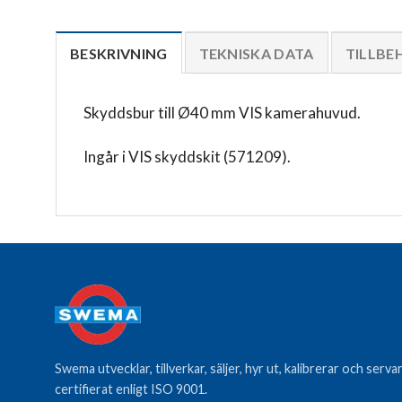
BESKRIVNING
TEKNISKA DATA
TILLBE
Skyddsbur till Ø40 mm VIS kamerahuvud.
Ingår i VIS skyddskit (571209).
Swema utvecklar, tillverkar, säljer, hyr ut, kalibrerar och ser
certifierat enligt ISO 9001.