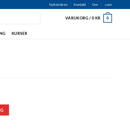
Nyhetsbrev
Kontakt
Om
.com
VARUKORG /
0
KR
0
ING
KURSER
RG