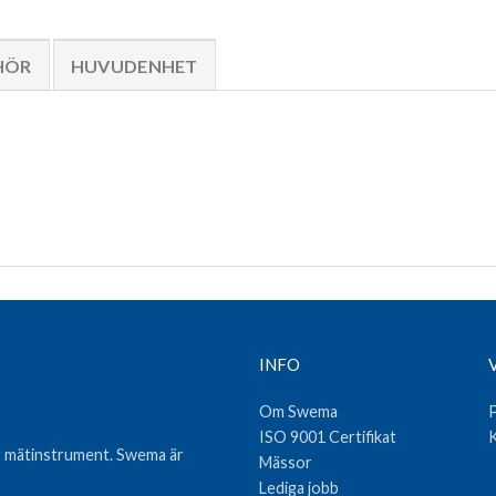
HÖR
HUVUDENHET
INFO
Om Swema
P
ISO 9001 Certifikat
K
var mätinstrument. Swema är
Mässor
Lediga jobb