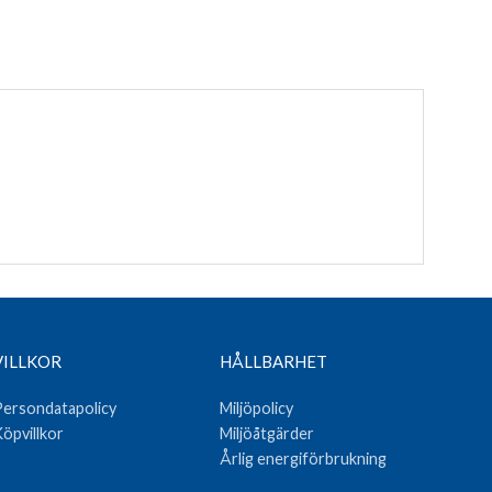
VILLKOR
HÅLLBARHET
ersondatapolicy
Miljöpolicy
öpvillkor
Miljöåtgärder
Årlig energiförbrukning