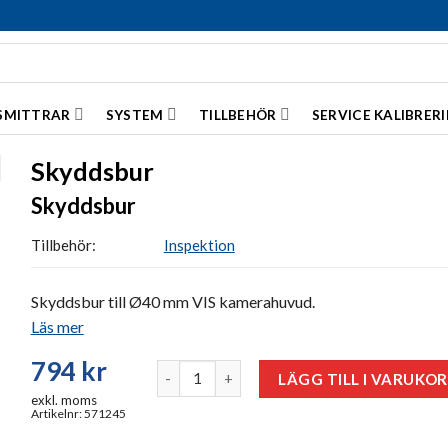
SMITTRAR
SYSTEM
TILLBEHÖR
SERVICE KALIBRER
Skyddsbur
Skyddsbur
Tillbehör:
Inspektion
Skyddsbur till Ø40 mm VIS kamerahuvud.
Läs mer
794
kr
Skyddsbur mängd
LÄGG TILL I VARUKO
exkl. moms
Artikelnr: 571245