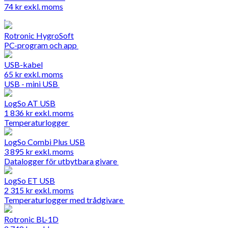
74
kr
exkl. moms
Rotronic HygroSoft
PC-program och app
USB-kabel
65
kr
exkl. moms
USB - mini USB
LogSo AT USB
1 836
kr
exkl. moms
Temperaturlogger
LogSo Combi Plus USB
3 895
kr
exkl. moms
Datalogger för utbytbara givare
LogSo ET USB
2 315
kr
exkl. moms
Temperaturlogger med trådgivare
Rotronic BL-1D