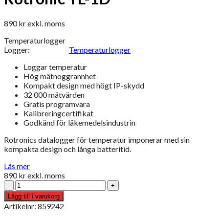
890
kr
exkl. moms
Temperaturlogger
Logger:
Temperaturlogger
Loggar temperatur
Hög mätnoggrannhet
Kompakt design med högt IP-skydd
32 000 mätvärden
Gratis programvara
Kalibreringcertifikat
Godkänd för läkemedelsindustrin
Rotronics datalogger för temperatur imponerar med sin
kompakta design och långa batteritid.
Läs mer
890
kr
exkl. moms
Rotronic
TL-
Lägg till i varukorg
1D
Artikelnr: 859242
mängd