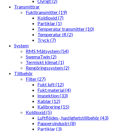
Övrigt (2)
Transmittrar
Fukttransmitter (19)
Koldioxid (7)
Partiklar (1)
Temperatur transmitter (10)
Temperatur IR (2)
Tryck (7)
System
RMS Mätsystem (54)
SwemaTwin (2)
Termiskt klimat (1)
Rengöringssystem (2)
Tillbehör
Filter (27)
Fukt luft (12)
Fukt material (4)
Inspektion (33)
Kablar (12)
Kalibrering (15)
Koldioxid (5)
Luftflödes-, hastighetstillbehör (43)
Pappersindustri (8)
Partiklar (3)