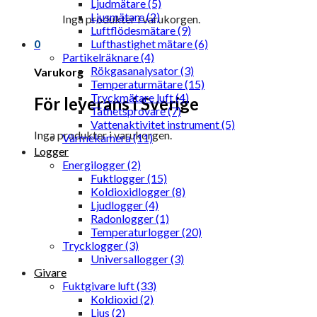
Ljudmätare (5)
Ljusmätare (2)
Inga produkter i varukorgen.
Luftflödesmätare (9)
0
Lufthastighet mätare (6)
Partikelräknare (4)
Rökgasanalysator (3)
Varukorg
Temperaturmätare (15)
Tryckmätare luft (4)
För leverans i Sverige
Täthetsprovare (7)
Vattenaktivitet instrument (5)
Inga produkter i varukorgen.
Värmekamera (11)
Logger
Energilogger (2)
Fuktlogger (15)
Koldioxidlogger (8)
Ljudlogger (4)
Radonlogger (1)
Temperaturlogger (20)
Trycklogger (3)
Universallogger (3)
Givare
Fuktgivare luft (33)
Koldioxid (2)
Ljus (2)