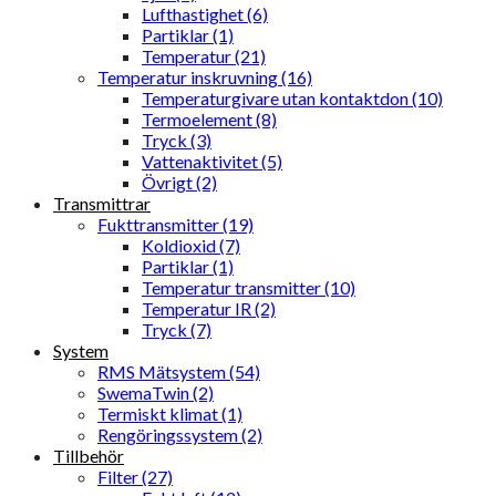
Lufthastighet (6)
Partiklar (1)
Temperatur (21)
Temperatur inskruvning (16)
Temperaturgivare utan kontaktdon (10)
Termoelement (8)
Tryck (3)
Vattenaktivitet (5)
Övrigt (2)
Transmittrar
Fukttransmitter (19)
Koldioxid (7)
Partiklar (1)
Temperatur transmitter (10)
Temperatur IR (2)
Tryck (7)
System
RMS Mätsystem (54)
SwemaTwin (2)
Termiskt klimat (1)
Rengöringssystem (2)
Tillbehör
Filter (27)