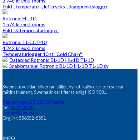
2 748
kr
exkl. moms
Fukt-, temperatur-, lufttrycks-, daggpunktslogger
Rotronic HL-1D
1 574
kr
exkl. moms
Fukt- & temperaturlogger
Rotronic TL-CC1-10
4 242
kr
exkl. moms
Temperaturlogger 10 st "Cold Chain"
Datablad Rotronic BL-1D HL-1D TL-1D
Snabbmanual Rotronic BL-1D HL-1D TL-1D sv
Swema utvecklar, tillverkar, säljer, hyr ut, kalibrerar och servar
mätinstrument. Swema är certifierat enligt ISO 9001.
Pepparvägen 27, 123 56 Farsta
Tel:
08 94 00 90
swema@swema.se
Org. Nr. 556052-5551
INFO