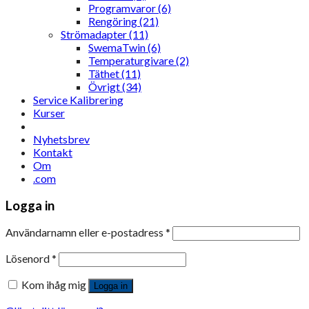
Programvaror (6)
Rengöring (21)
Strömadapter (11)
SwemaTwin (6)
Temperaturgivare (2)
Täthet (11)
Övrigt (34)
Service Kalibrering
Kurser
Nyhetsbrev
Kontakt
Om
.com
Logga in
Användarnamn eller e-postadress
*
Lösenord
*
Kom ihåg mig
Logga in