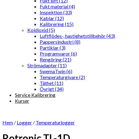
Fukt luft (12)
Fukt material (4)
Inspektion (33)
Kablar (12)
Kalibrering (15)
Koldioxid (5)
Luftflödes-, hastighetstillbehör (43)
Pappersindustri (8)
Partiklar (3)
Programvaror (6)
Rengöring (21)
Strömadapter (11)
SwemaTwin (6)
Temperaturgivare (2)
Täthet (11)
Övrigt (34)
Service Kalibrering
Kurser
Hem
/
Logger
/
Temperaturlogger
Rotronic TL-1D