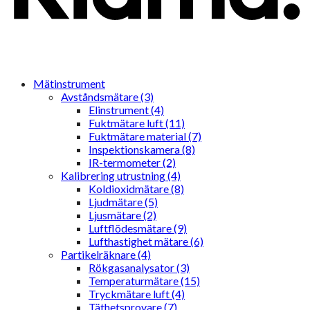
Mätinstrument
Avståndsmätare (3)
Elinstrument (4)
Fuktmätare luft (11)
Fuktmätare material (7)
Inspektionskamera (8)
IR-termometer (2)
Kalibrering utrustning (4)
Koldioxidmätare (8)
Ljudmätare (5)
Ljusmätare (2)
Luftflödesmätare (9)
Lufthastighet mätare (6)
Partikelräknare (4)
Rökgasanalysator (3)
Temperaturmätare (15)
Tryckmätare luft (4)
Täthetsprovare (7)