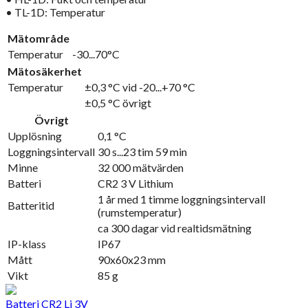
• TL-1D: Temperatur
Mätområde
Temperatur
-30...70°C
Mätosäkerhet
Temperatur
±0,3 °C vid -20...+70 °C
±0,5 °C övrigt
Övrigt
Upplösning
0,1 °C
Loggningsintervall
30 s...23 tim 59 min
Minne
32 000 mätvärden
Batteri
CR2 3 V Lithium
1 år med 1 timme loggningsintervall
Batteritid
(rumstemperatur)
ca 300 dagar vid realtidsmätning
IP-klass
IP67
Mått
90x60x23 mm
Vikt
85 g
Batteri CR2 Li 3V