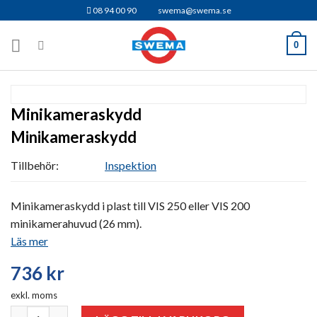
Skip
08 94 00 90
swema@swema.se
to
content
0
Minikameraskydd
Minikameraskydd
Tillbehör:
Inspektion
Minikameraskydd i plast till VIS 250 eller VIS 200
minikamerahuvud (26 mm).
Läs mer
736
kr
exkl. moms
Minikameraskydd mängd