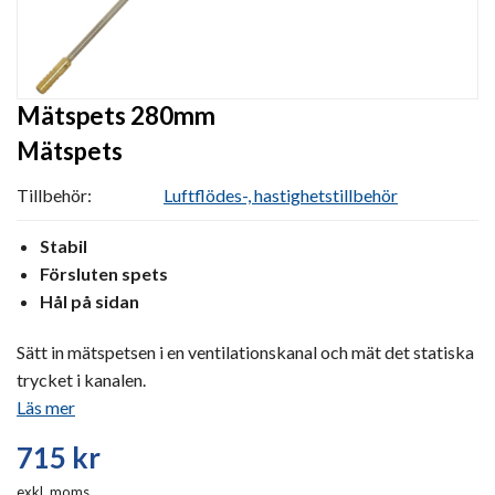
Mätspets 280mm
Mätspets
Tillbehör:
Luftflödes-, hastighetstillbehör
Stabil
Försluten spets
Hål på sidan
Sätt in mätspetsen i en ventilationskanal och mät det statiska
trycket i kanalen.
Läs mer
715
kr
exkl. moms