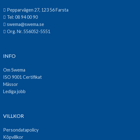
Pepparvägen 27, 123 56 Farsta
Tel:
08 94 00 90
swema@swema.se
Org. Nr. 556052-5551
INFO
Om Swema
ISO 9001 Certifikat
Mässor
Lediga jobb
VILLKOR
Persondatapolicy
Köpvillkor