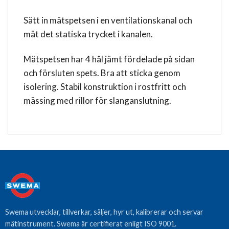
Sätt in mätspetsen i en ventilationskanal och
mät det statiska trycket i kanalen.
Mätspetsen har 4 hål jämt fördelade på sidan
och försluten spets. Bra att sticka genom
isolering. Stabil konstruktion i rostfritt och
mässing med rillor för slanganslutning.
Swema utvecklar, tillverkar, säljer, hyr ut, kalibrerar och servar
mätinstrument. Swema är certifierat enligt ISO 9001.