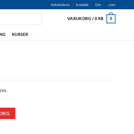
Nyhetsbrev
Kontakt
Om
.com
VARUKORG /
0
KR
0
ING
KURSER
ärm.
KORG