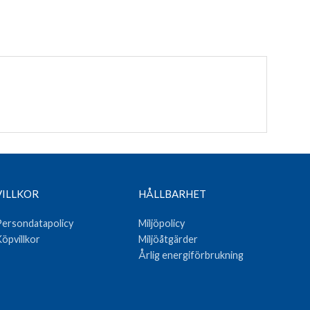
VILLKOR
HÅLLBARHET
ersondatapolicy
Miljöpolicy
öpvillkor
Miljöåtgärder
Årlig energiförbrukning