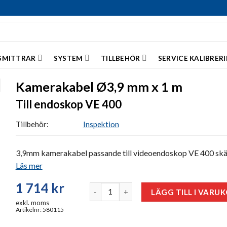
SMITTRAR
SYSTEM
TILLBEHÖR
SERVICE KALIBRER
Kamerakabel Ø3,9 mm x 1 m
Till endoskop VE 400
Tillbehör:
Inspektion
3,9mm kamerakabel passande till videoendoskop VE 400 sk
Läs mer
1 714
kr
Kamerakabel Ø3,9 mm x 1 m mängd
LÄGG TILL I VARU
exkl. moms
Artikelnr: 580115