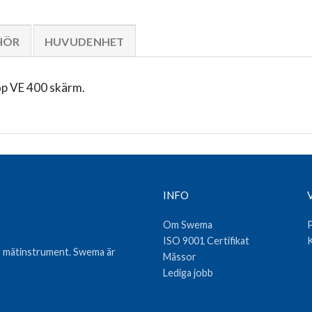
HÖR
HUVUDENHET
op VE 400 skärm.
INFO
Om Swema
P
ISO 9001 Certifikat
K
var mätinstrument. Swema är
Mässor
Lediga jobb