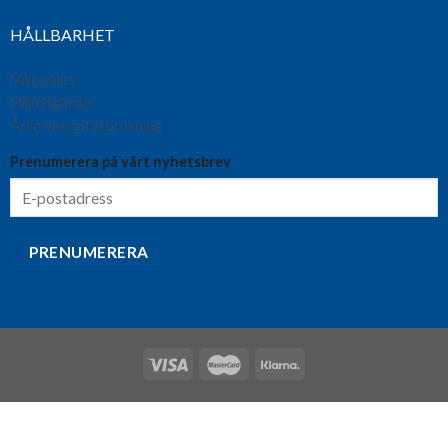
HÅLLBARHET
Miljöpolicy
Miljöåtgärder
Årlig energiförbrukning
Prenumerera på vårt nyhetsbrev