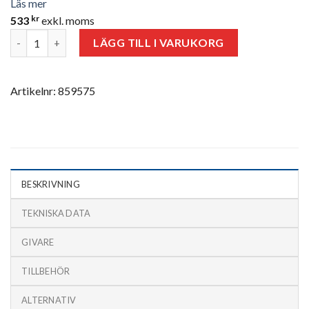
Läs mer
kr
533
exkl. moms
Filter SPA-PCW-PTFE mängd
LÄGG TILL I VARUKORG
Artikelnr: 859575
BESKRIVNING
TEKNISKA DATA
GIVARE
TILLBEHÖR
ALTERNATIV