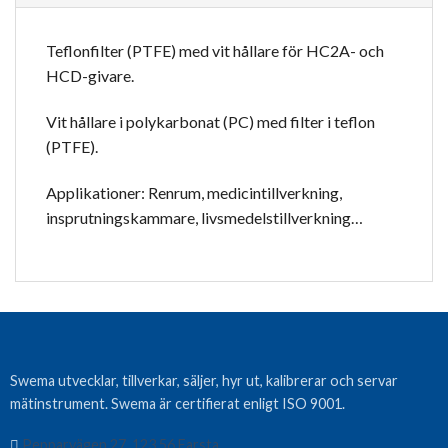
Teflonfilter (PTFE) med vit hållare för HC2A- och
HCD-givare.
Vit hållare i polykarbonat (PC) med filter i teflon
(PTFE).
Applikationer: Renrum, medicintillverkning,
insprutningskammare, livsmedelstillverkning…
Swema utvecklar, tillverkar, säljer, hyr ut, kalibrerar och servar
mätinstrument. Swema är certifierat enligt ISO 9001.
Pepparvägen 27, 123 56 Farsta