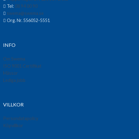
Tel:
08 94 00 90
swema@swema.se
Org. Nr. 556052-5551
INFO
Om Swema
ISO 9001 Certifikat
Mässor
Lediga jobb
VILLKOR
Persondatapolicy
Köpvillkor