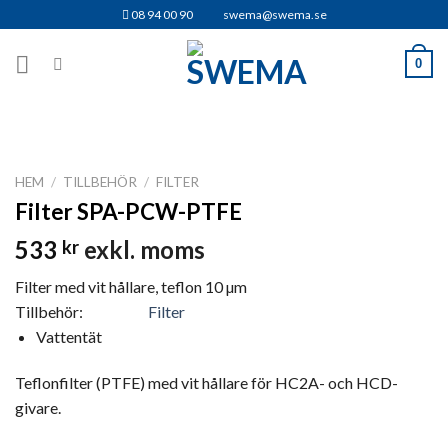
Skip
08 94 00 90
swema@swema.se
to
content
0
HEM
/
TILLBEHÖR
/
FILTER
Filter SPA-PCW-PTFE
533
exkl. moms
kr
Filter med vit hållare, teflon 10 µm
Tillbehör:
Filter
Vattentät
Teflonfilter (PTFE) med vit hållare för HC2A- och HCD-
givare.