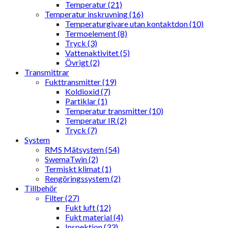
Temperatur (21)
Temperatur inskruvning (16)
Temperaturgivare utan kontaktdon (10)
Termoelement (8)
Tryck (3)
Vattenaktivitet (5)
Övrigt (2)
Transmittrar
Fukttransmitter (19)
Koldioxid (7)
Partiklar (1)
Temperatur transmitter (10)
Temperatur IR (2)
Tryck (7)
System
RMS Mätsystem (54)
SwemaTwin (2)
Termiskt klimat (1)
Rengöringssystem (2)
Tillbehör
Filter (27)
Fukt luft (12)
Fukt material (4)
Inspektion (33)