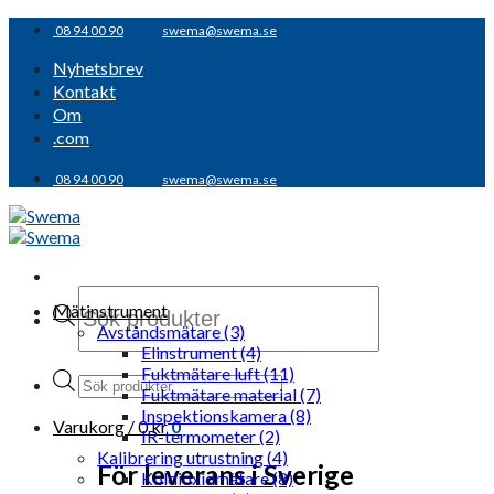
Skip
08 94 00 90
swema@swema.se
to
Nyhetsbrev
content
Kontakt
Om
.com
08 94 00 90
swema@swema.se
Products
Mätinstrument
search
Avståndsmätare (3)
Elinstrument (4)
Fuktmätare luft (11)
Products
Fuktmätare material (7)
search
Inspektionskamera (8)
Varukorg /
0
kr
0
IR-termometer (2)
Kalibrering utrustning (4)
För leverans i Sverige
Koldioxidmätare (8)