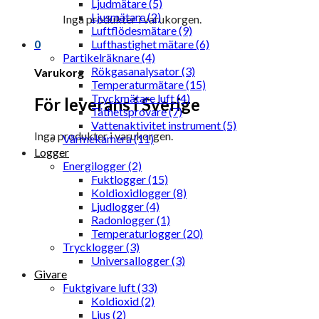
Ljudmätare (5)
Ljusmätare (2)
Inga produkter i varukorgen.
Luftflödesmätare (9)
0
Lufthastighet mätare (6)
Partikelräknare (4)
Rökgasanalysator (3)
Varukorg
Temperaturmätare (15)
Tryckmätare luft (4)
För leverans i Sverige
Täthetsprovare (7)
Vattenaktivitet instrument (5)
Inga produkter i varukorgen.
Värmekamera (11)
Logger
Energilogger (2)
Fuktlogger (15)
Koldioxidlogger (8)
Ljudlogger (4)
Radonlogger (1)
Temperaturlogger (20)
Trycklogger (3)
Universallogger (3)
Givare
Fuktgivare luft (33)
Koldioxid (2)
Ljus (2)