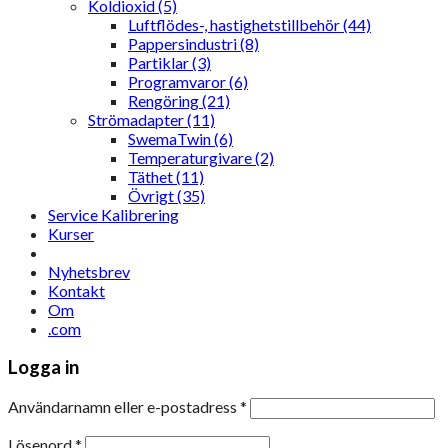
Koldioxid (5)
Luftflödes-, hastighetstillbehör (44)
Pappersindustri (8)
Partiklar (3)
Programvaror (6)
Rengöring (21)
Strömadapter (11)
SwemaTwin (6)
Temperaturgivare (2)
Täthet (11)
Övrigt (35)
Service Kalibrering
Kurser
Nyhetsbrev
Kontakt
Om
.com
Logga in
Användarnamn eller e-postadress
*
Lösenord
*