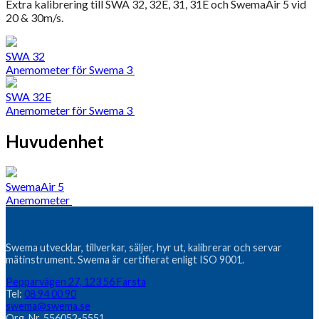
Extra kalibrering till SWA 32, 32E, 31, 31E och SwemaAir 5 vid
20 & 30m/s.
SWA 32
Anemometer för Swema 3
SWA 32E
Anemometer för Swema 3
Huvudenhet
SwemaAir 5
Anemometer
Swema utvecklar, tillverkar, säljer, hyr ut, kalibrerar och servar
mätinstrument. Swema är certifierat enligt ISO 9001.
Pepparvägen 27, 123 56 Farsta
Tel:
08 94 00 90
swema@swema.se
Org. Nr. 556052-5551