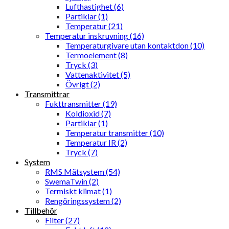
Lufthastighet (6)
Partiklar (1)
Temperatur (21)
Temperatur inskruvning (16)
Temperaturgivare utan kontaktdon (10)
Termoelement (8)
Tryck (3)
Vattenaktivitet (5)
Övrigt (2)
Transmittrar
Fukttransmitter (19)
Koldioxid (7)
Partiklar (1)
Temperatur transmitter (10)
Temperatur IR (2)
Tryck (7)
System
RMS Mätsystem (54)
SwemaTwin (2)
Termiskt klimat (1)
Rengöringssystem (2)
Tillbehör
Filter (27)