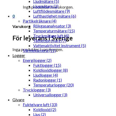
Ljudmätare (5)
Ljusmätare (2)
Inga produkter i varukorgen.
Luftflödesmätare (9)
0
Lufthastighet mätare (6)
Partikelräknare (4)
Rökgasanalysator (3)
Varukorg
Temperaturmätare (15)
Tryckmätare luft (4)
För leverans i Sverige
Täthetsprovare (7)
Vattenaktivitet instrument (5)
Inga produkter i varukorgen.
Värmekamera (11)
Logger
Energilogger (2)
Fuktlogger (15)
Koldioxidlogger (8)
Ljudlogger (4)
Radonlogger (1)
Temperaturlogger (20)
Trycklogger (3)
Universallogger (3)
Givare
Fuktgivare luft (33)
Koldioxid (2)
Ljus (2)