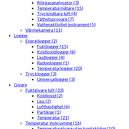
Rökgasanalysator (3)
Temperaturmätare (15)
Tryckmätare luft (4)
Täthetsprovare (7)
Vattenaktivitet instrument (5)
Värmekamera (11)
Logger
Energilogger (2)
Fuktlogger (15)
Koldioxidlogger (8)
Ljudlogger (4)
Radonlogger (1)
Temperaturlogger (20)
Trycklogger (3)
Universallogger (3)
Givare
Fuktgivare luft (33)
Koldioxid (2)
Ljus (2)
Lufthastighet (6)
Partiklar (1)
Temperatur (21)
Temperatur inskruvning (16)
Temperaturgivare utan kontaktdon (10)