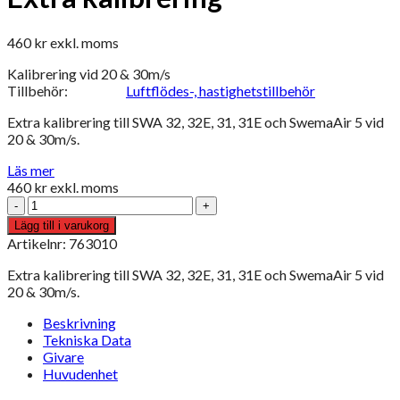
460
kr
exkl. moms
Kalibrering vid 20 & 30m/s
Tillbehör:
Luftflödes-, hastighetstillbehör
Extra kalibrering till SWA 32, 32E, 31, 31E och SwemaAir 5 vid
20 & 30m/s.
Läs mer
460
kr
exkl. moms
Extra
kalibrering
Lägg till i varukorg
mängd
Artikelnr: 763010
Extra kalibrering till SWA 32, 32E, 31, 31E och SwemaAir 5 vid
20 & 30m/s.
Beskrivning
Tekniska Data
Givare
Huvudenhet