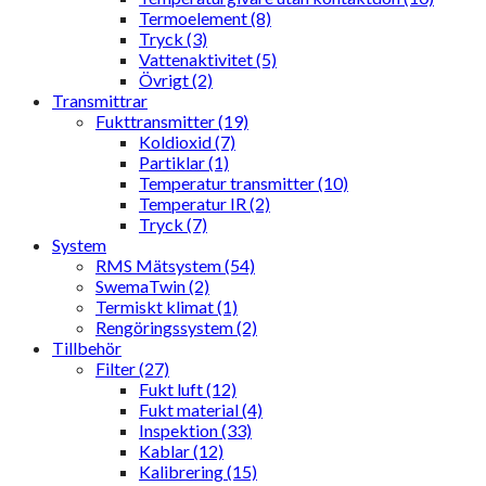
Termoelement (8)
Tryck (3)
Vattenaktivitet (5)
Övrigt (2)
Transmittrar
Fukttransmitter (19)
Koldioxid (7)
Partiklar (1)
Temperatur transmitter (10)
Temperatur IR (2)
Tryck (7)
System
RMS Mätsystem (54)
SwemaTwin (2)
Termiskt klimat (1)
Rengöringssystem (2)
Tillbehör
Filter (27)
Fukt luft (12)
Fukt material (4)
Inspektion (33)
Kablar (12)
Kalibrering (15)