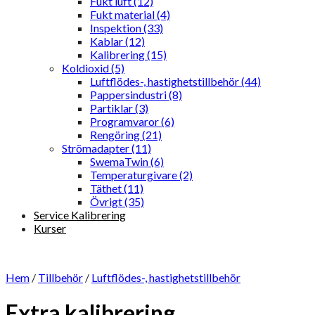
Fukt luft (12)
Fukt material (4)
Inspektion (33)
Kablar (12)
Kalibrering (15)
Koldioxid (5)
Luftflödes-, hastighetstillbehör (44)
Pappersindustri (8)
Partiklar (3)
Programvaror (6)
Rengöring (21)
Strömadapter (11)
SwemaTwin (6)
Temperaturgivare (2)
Täthet (11)
Övrigt (35)
Service Kalibrering
Kurser
Hem
/
Tillbehör
/
Luftflödes-, hastighetstillbehör
Extra kalibrering