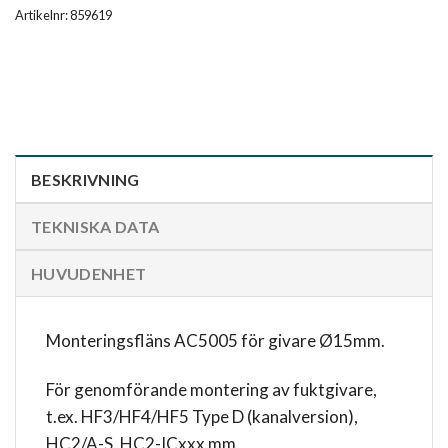
Artikelnr: 859619
BESKRIVNING
TEKNISKA DATA
HUVUDENHET
Monteringsfläns AC5005 för givare Ø15mm.
För genomförande montering av fuktgivare,
t.ex. HF3/HF4/HF5 Type D (kanalversion),
HC2/A-S, HC2-ICxxx mm.