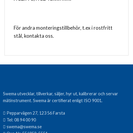
För andra monteringstillbehör, t.ex i rostfritt
stål, kontakta oss.
Swema utvecklar, tillverkar, säljer, hyr ut, kalibrerar och servar
mätinstrument. Swema är certifierat enligt ISO 9001.
Pepparvägen 27, 123 56 Farsta
Tel:
08 94 00 90
swema@swema.se