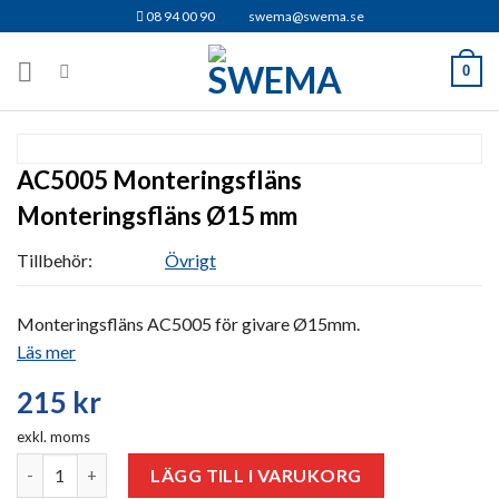
Skip
08 94 00 90
swema@swema.se
to
content
0
AC5005 Monteringsfläns
Monteringsfläns Ø15 mm
Tillbehör:
Övrigt
Monteringsfläns AC5005 för givare Ø15mm.
Läs mer
215
kr
exkl. moms
AC5005 Monteringsfläns mängd
LÄGG TILL I VARUKORG